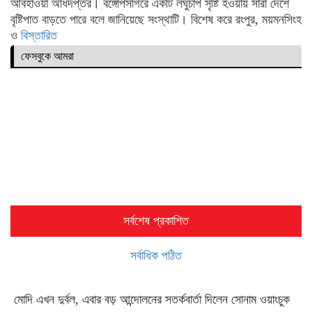
আবহাওয়া অধিদপ্তর। বঙ্গোপসাগরে একটি লঘুচাপ সৃষ্টি হওয়ায় সারা দেশে
বৃষ্টিপাত বাড়তে পারে বলে জানিয়েছে সংস্থাটি। বিশেষ করে রংপুর, ময়মনসিংহ
ও
বিস্তারিত
ফেসবুকে আমরা
সর্বশেষ প্রকাশিত
সর্বাধিক পঠিত
মোদি এখন দুর্বল, এবার বড় আন্দোলনের সতর্কবার্তা দিলেন সোনাম ওয়াংচুক