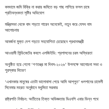
কমদামে জমি বিক্রি না করায় জমিতে বড় গাছ লাগিয়ে ফসল চাষে
প্রতিবন্ধকতা সৃষ্টির অভিযোগ
মন্ত্রিসভা থেকে বাদ পড়তে পারেন অনেকেই, নতুন করে যেসব নাম
আলোচনায়
আবর্জনা মুক্ত দেশ গড়তে সহযোগিতা চেয়েছেন প্রধানমন্ত্রী
‎আওয়ামী সিন্ডিকেটের কবলে এলজিইডি: প্রশাসনের চরম অস্থিরতা
অনুষ্ঠিত হয়ে গেলো ‘গণতন্ত্র মা দিবস-২০২৬’ উপলক্ষে আলোচনা সভা ও
পুরস্কার বিতরণ
‘এখানকার মানুষের এতটা ভালোবাসা পেয়ে আমি আপ্লুত’ গুলশানের চামেলী
সিনেমার মহরত অনুষ্ঠানে মধুমিতা সরকার
রাষ্ট্রপতি নির্বাচন: অতীতের তিক্ত অভিজ্ঞতায় বিএনপি এবার ভিন্ন পথে