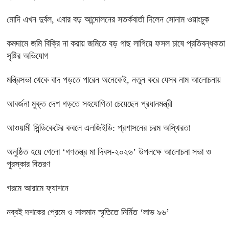
মোদি এখন দুর্বল, এবার বড় আন্দোলনের সতর্কবার্তা দিলেন সোনাম ওয়াংচুক
কমদামে জমি বিক্রি না করায় জমিতে বড় গাছ লাগিয়ে ফসল চাষে প্রতিবন্ধকতা
সৃষ্টির অভিযোগ
মন্ত্রিসভা থেকে বাদ পড়তে পারেন অনেকেই, নতুন করে যেসব নাম আলোচনায়
আবর্জনা মুক্ত দেশ গড়তে সহযোগিতা চেয়েছেন প্রধানমন্ত্রী
‎আওয়ামী সিন্ডিকেটের কবলে এলজিইডি: প্রশাসনের চরম অস্থিরতা
অনুষ্ঠিত হয়ে গেলো ‘গণতন্ত্র মা দিবস-২০২৬’ উপলক্ষে আলোচনা সভা ও
পুরস্কার বিতরণ
গরমে আরামে ফ্যাশনে
নব্বই দশকের প্রেমে ও সালমান স্মৃতিতে নির্মিত ‘লাভ ৯৬’