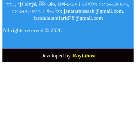
৩৩৮, পূর্ব রামপুরা, টিভি রোড, ঢাকা-১২১৯। মোবাইলঃ ০১৭১৬৬৪৮৯০২,
০১৭১৫২৮৭২৭৩। ই-মেইল: janatarnissash@gmail.com.
faridulalamfarid78@gmail.com
All rights reserved © 2026
Developed by
Raytahost