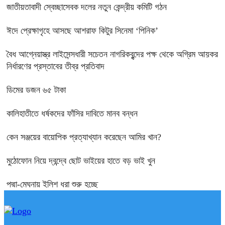
জাতীয়তাবাদী স্বেচ্ছাসেবক দলের নতুন কেন্দ্রীয় কমিটি গঠন
ঈদে প্রেক্ষাগৃহে আসছে আশরাফ কিটুর সিনেমা ‘পিনিক’
বৈধ আগ্নেয়াস্ত্র লাইসেন্সধারী সচেতন নাগরিকবৃন্দের পক্ষ থেকে অগ্রিম আয়কর
নির্ধারণের প্রস্তাবের তীব্র প্রতিবাদ
ডিমের ডজন ৬৫ টাকা
কালিহাতীতে ধর্ষকদের ফাঁসির দাবিতে মানব বন্ধন
কেন সঞ্জয়ের বায়োপিক প্রত্যাখ্যান করেছেন আমির খান?
মুঠোফোন নিয়ে দ্বন্দ্বে ছোট ভাইয়ের হাতে বড় ভাই খুন
পদ্মা-মেঘনায় ইলিশ ধরা শুরু হচ্ছে