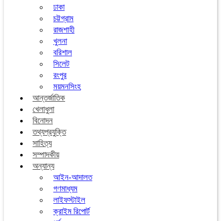
ঢাকা
চট্টগ্রাম
রাজশাহী
খুলনা
বরিশাল
সিলেট
রংপুর
ময়মনসিংহ
আন্তর্জাতিক
খেলাধুলা
বিনোদন
তথ্যপ্রযুক্তি
সাহিত্য
সম্পাদকীয়
অন্যান্য
আইন-আদালত
গণমাধ্যম
লাইফস্টাইল
ক্রাইম রিপোর্ট