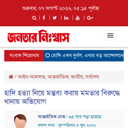
শুক্রবার, ০৭ অগাস্ট ২০২৬, ০৫:১৪ পূর্বাহ্ন
Toggle
navigat
সংবাদ শিরোনাম
মোদি এখন দুর্বল, এবার বড় আন্দোলনের সতর্কব
/
আইন-আদালত
,
আন্তর্জাতিক
,
জাতীয়
,
সর্বশেষ
হাদি হত্যা নিয়ে মন্তব্য করায় মমতার বিরুদ্ধে
থানায় অভিযোগ
আন্তর্জাতিক ডেস্ক
/ ৯৫ বার পড়া হয়েছে
প্রকাশ সময় : বৃহস্পতিবার, ৪ জুন, ২০২৬