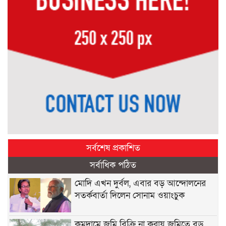
সর্বশেষ প্রকাশিত
সর্বাধিক পঠিত
মোদি এখন দুর্বল, এবার বড় আন্দোলনের
সতর্কবার্তা দিলেন সোনাম ওয়াংচুক
কমদামে জমি বিক্রি না করায় জমিতে বড়