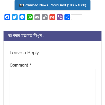
Download News PhotoCard (1080×1080)
Facebook
Twitter
Messenger
WhatsApp
Email
Copy
Gmail
Viber
Share
Link
আপনার মতামত লিখুন :
Leave a Reply
Comment
*