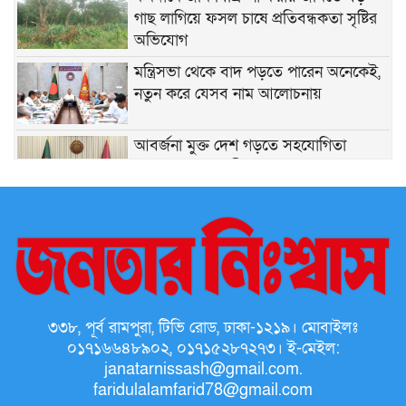
গাছ লাগিয়ে ফসল চাষে প্রতিবন্ধকতা সৃষ্টির
অভিযোগ
মন্ত্রিসভা থেকে বাদ পড়তে পারেন অনেকেই,
নতুন করে যেসব নাম আলোচনায়
আবর্জনা মুক্ত দেশ গড়তে সহযোগিতা
চেয়েছেন প্রধানমন্ত্রী
‎আওয়ামী সিন্ডিকেটের কবলে এলজিইডি:
প্রশাসনের চরম অস্থিরতা
অনুষ্ঠিত হয়ে গেলো ‘গণতন্ত্র মা দিবস-২০২৬’
উপলক্ষে আলোচনা সভা ও পুরস্কার বিতরণ
৩৩৮, পূর্ব রামপুরা, টিভি রোড, ঢাকা-১২১৯। মোবাইলঃ
০১৭১৬৬৪৮৯০২, ০১৭১৫২৮৭২৭৩। ই-মেইল:
‘এখানকার মানুষের এতটা ভালোবাসা পেয়ে
janatarnissash@gmail.com.
আমি আপ্লুত’ গুলশানের চামেলী সিনেমার
faridulalamfarid78@gmail.com