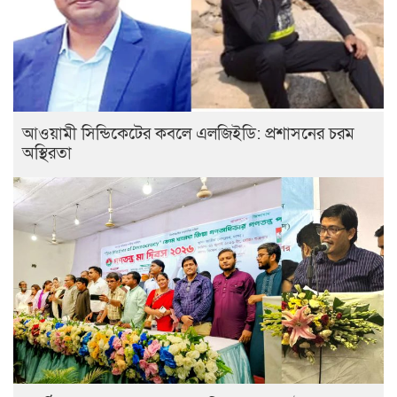
‎আওয়ামী সিন্ডিকেটের কবলে এলজিইডি: প্রশাসনের চরম
অস্থিরতা