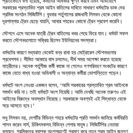
প্রতিবেদনে বলা হয়েছে, কর্মীদের অধিকার ক্ষুণ্ন করবে এমন অভিযোগে
সরকারের প্রস্তাবিত শ্রম আইন বাতিলের দাবিতে সাধারণ ধর্মঘটের ডাক দেয়
শ্রমিক সংগঠন সিজিটিপি। বুধবার পর্তুগালের রাজধানী লিসবন থেকে কোনো
দূরপাল্লার ট্রেন ছেড়ে যায়নি, আবার শহরেও কোনো ট্রেন প্রবেশ করেনি।
স্টেশনে এসে অনেক যাত্রী ট্রেন বাতিলের খবর পেয়ে ফিরে যান। ধর্মঘট সফল
করতে স্টেশনগুলোতে সক্রিয় ছিলেন ইউনিয়নের সদস্যরা।
ধর্মঘটের কারণে মধ্যরাত থেকেই বন্ধ রাখা হয় মেট্রোরেল স্টেশনগুলোর
প্রবেশপথ। সীমিত আকারে বাস চললেও, দীর্ঘ সময় অপেক্ষা করতে হয়েছে
যাত্রীদের। অনেক পর্তুগীজ কর্মী কাজে না গেলেও গণপরিবহণ সংকটের কারণে
কাজে যেতে বাধ্য হওয়া অভিবাসী ও অন্যান্য কর্মীরা ভোগান্তিতে পড়েন।
ধর্মঘটে অংশ নেওয়া একজন বলেন, ‘আমি সরকারের প্রস্তাবিত শ্রম আইনকে
সমর্থন করি না। তাই ধর্মঘটে অংশ নিয়েছি। আমি দেখছি অনেক তরুণও এই
আইনের বিরুদ্ধে অবস্থান নিয়েছে। সরকারকে অবশ্যই এই সিদ্ধান্ত থেকে
সরে আসতে হবে।’
শুধু লিসবন নয়, দেশটির বিভিন্ন শহরে ধর্মঘটের প্রতি সমর্থন জানিয়ে কর্মবিরতি
পালন করেন নার্স, চিকিৎসকসহ বিভিন্ন পেশার মানুষ। সিজিটিপির নেতারা
বলছেন, শ্রমিকদের ব্যাপক অংশগ্রহণই প্রমাণ করে নতুন শ্রম আইন জনগণ