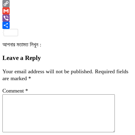
Email
Copy
Link
Gmail
Viber
Share
আপনার মতামত লিখুন :
Leave a Reply
Your email address will not be published.
Required fields
are marked
*
Comment
*