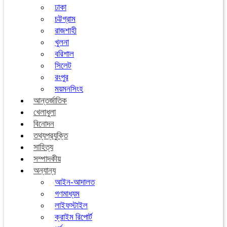
ঢাকা
চট্টগ্রাম
রাজশাহী
খুলনা
বরিশাল
সিলেট
রংপুর
ময়মনসিংহ
আন্তর্জাতিক
খেলাধুলা
বিনোদন
তথ্যপ্রযুক্তি
সাহিত্য
সম্পাদকীয়
অন্যান্য
আইন-আদালত
গণমাধ্যম
লাইফস্টাইল
ক্রাইম রিপোর্ট