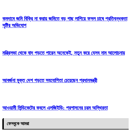
কমদামে জমি বিক্রি না করায় জমিতে বড় গাছ লাগিয়ে ফসল চাষে প্রতিবন্ধকতা
সৃষ্টির অভিযোগ
মন্ত্রিসভা থেকে বাদ পড়তে পারেন অনেকেই, নতুন করে যেসব নাম আলোচনায়
আবর্জনা মুক্ত দেশ গড়তে সহযোগিতা চেয়েছেন প্রধানমন্ত্রী
‎আওয়ামী সিন্ডিকেটের কবলে এলজিইডি: প্রশাসনের চরম অস্থিরতা
ফেসবুকে আমরা