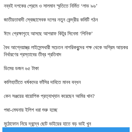
নব্বই দশকের প্রেমে ও সালমান স্মৃতিতে নির্মিত ‘লাভ ৯৬’
জাতীয়তাবাদী স্বেচ্ছাসেবক দলের নতুন কেন্দ্রীয় কমিটি গঠন
ঈদে প্রেক্ষাগৃহে আসছে আশরাফ কিটুর সিনেমা ‘পিনিক’
বৈধ আগ্নেয়াস্ত্র লাইসেন্সধারী সচেতন নাগরিকবৃন্দের পক্ষ থেকে অগ্রিম আয়কর
নির্ধারণের প্রস্তাবের তীব্র প্রতিবাদ
ডিমের ডজন ৬৫ টাকা
কালিহাতীতে ধর্ষকদের ফাঁসির দাবিতে মানব বন্ধন
কেন সঞ্জয়ের বায়োপিক প্রত্যাখ্যান করেছেন আমির খান?
পদ্মা-মেঘনায় ইলিশ ধরা শুরু হচ্ছে
মুঠোফোন নিয়ে দ্বন্দ্বে ছোট ভাইয়ের হাতে বড় ভাই খুন