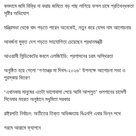
কমদামে জমি বিক্রি না করায় জমিতে বড় গাছ লাগিয়ে ফসল চাষে প্রতিবন্ধকতা
সৃষ্টির অভিযোগ
মন্ত্রিসভা থেকে বাদ পড়তে পারেন অনেকেই, নতুন করে যেসব নাম আলোচনায়
আবর্জনা মুক্ত দেশ গড়তে সহযোগিতা চেয়েছেন প্রধানমন্ত্রী
‎আওয়ামী সিন্ডিকেটের কবলে এলজিইডি: প্রশাসনের চরম অস্থিরতা
অনুষ্ঠিত হয়ে গেলো ‘গণতন্ত্র মা দিবস-২০২৬’ উপলক্ষে আলোচনা সভা ও
পুরস্কার বিতরণ
‘এখানকার মানুষের এতটা ভালোবাসা পেয়ে আমি আপ্লুত’ গুলশানের চামেলী
সিনেমার মহরত অনুষ্ঠানে মধুমিতা সরকার
রাষ্ট্রপতি নির্বাচন: অতীতের তিক্ত অভিজ্ঞতায় বিএনপি এবার ভিন্ন পথে
গরমে আরামে ফ্যাশনে