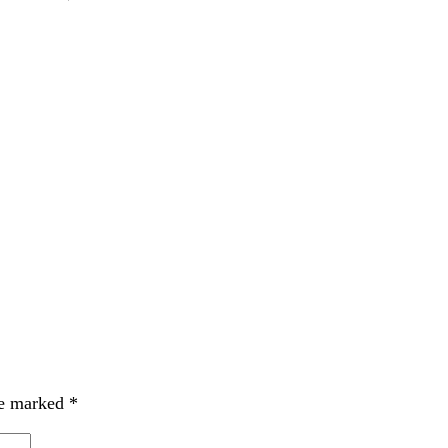
re marked
*