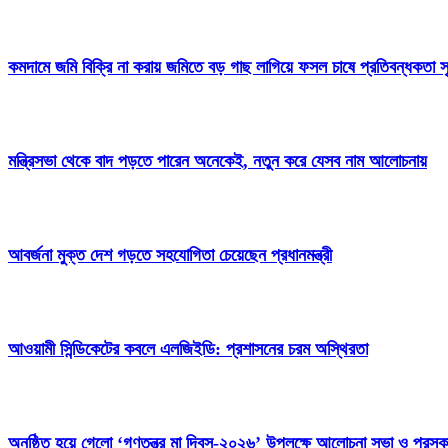
কমদামে জমি বিক্রি না করায় জমিতে বড় গাছ লাগিয়ে ফসল চাষে প্রতিবন্ধকতা সৃ
মন্ত্রিসভা থেকে বাদ পড়তে পারেন অনেকেই, নতুন করে যেসব নাম আলোচনায়
আবর্জনা মুক্ত দেশ গড়তে সহযোগিতা চেয়েছেন প্রধানমন্ত্রী
‎আওয়ামী সিন্ডিকেটের কবলে এলজিইডি: প্রশাসনের চরম অস্থিরতা
অনুষ্ঠিত হয়ে গেলো ‘গণতন্ত্র মা দিবস-২০২৬’ উপলক্ষে আলোচনা সভা ও পুরস্ক