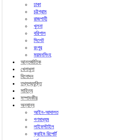
ঢাকা
চট্টগ্রাম
রাজশাহী
খুলনা
বরিশাল
সিলেট
রংপুর
ময়মনসিংহ
আন্তর্জাতিক
খেলাধুলা
বিনোদন
তথ্যপ্রযুক্তি
সাহিত্য
সম্পাদকীয়
অন্যান্য
আইন-আদালত
গণমাধ্যম
লাইফস্টাইল
ক্রাইম রিপোর্ট