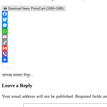
📸 Download News PhotoCard (1080×1080)
Facebook
Twitter
Messenger
WhatsApp
Email
Copy
Link
Gmail
Viber
Share
আপনার মতামত লিখুন :
Leave a Reply
Your email address will not be published.
Required fields a