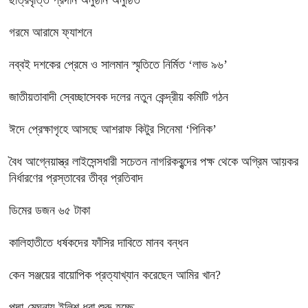
ছাত্রবৃত্তি প্রদান অনুষ্ঠান অনুষ্ঠিত
গরমে আরামে ফ্যাশনে
নব্বই দশকের প্রেমে ও সালমান স্মৃতিতে নির্মিত ‘লাভ ৯৬’
জাতীয়তাবাদী স্বেচ্ছাসেবক দলের নতুন কেন্দ্রীয় কমিটি গঠন
ঈদে প্রেক্ষাগৃহে আসছে আশরাফ কিটুর সিনেমা ‘পিনিক’
বৈধ আগ্নেয়াস্ত্র লাইসেন্সধারী সচেতন নাগরিকবৃন্দের পক্ষ থেকে অগ্রিম আয়কর
নির্ধারণের প্রস্তাবের তীব্র প্রতিবাদ
ডিমের ডজন ৬৫ টাকা
কালিহাতীতে ধর্ষকদের ফাঁসির দাবিতে মানব বন্ধন
কেন সঞ্জয়ের বায়োপিক প্রত্যাখ্যান করেছেন আমির খান?
পদ্মা-মেঘনায় ইলিশ ধরা শুরু হচ্ছে