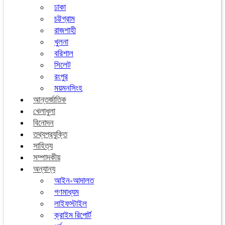
ঢাকা
চট্টগ্রাম
রাজশাহী
খুলনা
বরিশাল
সিলেট
রংপুর
ময়মনসিংহ
আন্তর্জাতিক
খেলাধুলা
বিনোদন
তথ্যপ্রযুক্তি
সাহিত্য
সম্পাদকীয়
অন্যান্য
আইন-আদালত
গণমাধ্যম
লাইফস্টাইল
ক্রাইম রিপোর্ট