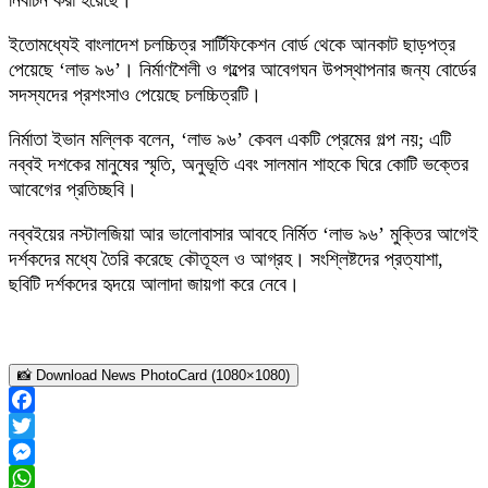
নির্বাচন করা হয়েছে।
ইতোমধ্যেই বাংলাদেশ চলচ্চিত্র সার্টিফিকেশন বোর্ড থেকে আনকাট ছাড়পত্র
পেয়েছে ‘লাভ ৯৬’। নির্মাণশৈলী ও গল্পের আবেগঘন উপস্থাপনার জন্য বোর্ডের
সদস্যদের প্রশংসাও পেয়েছে চলচ্চিত্রটি।
নির্মাতা ইভান মল্লিক বলেন, ‘লাভ ৯৬’ কেবল একটি প্রেমের গল্প নয়; এটি
নব্বই দশকের মানুষের স্মৃতি, অনুভূতি এবং সালমান শাহকে ঘিরে কোটি ভক্তের
আবেগের প্রতিচ্ছবি।
নব্বইয়ের নস্টালজিয়া আর ভালোবাসার আবহে নির্মিত ‘লাভ ৯৬’ মুক্তির আগেই
দর্শকদের মধ্যে তৈরি করেছে কৌতূহল ও আগ্রহ। সংশ্লিষ্টদের প্রত্যাশা,
ছবিটি দর্শকদের হৃদয়ে আলাদা জায়গা করে নেবে।
📸 Download News PhotoCard (1080×1080)
Facebook
Twitter
Messenger