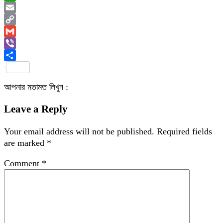
WhatsApp
Email
Copy
Link
Gmail
Viber
Share
আপনার মতামত লিখুন :
Leave a Reply
Your email address will not be published.
Required fields
are marked
*
Comment
*