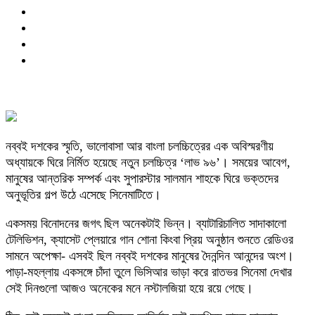
নব্বই দশকের স্মৃতি, ভালোবাসা আর বাংলা চলচ্চিত্রের এক অবিস্মরণীয়
অধ্যায়কে ঘিরে নির্মিত হয়েছে নতুন চলচ্চিত্র ‘লাভ ৯৬’। সময়ের আবেগ,
মানুষের আন্তরিক সম্পর্ক এবং সুপারস্টার সালমান শাহকে ঘিরে ভক্তদের
অনুভূতির গল্প উঠে এসেছে সিনেমাটিতে।
একসময় বিনোদনের জগৎ ছিল অনেকটাই ভিন্ন। ব্যাটারিচালিত সাদাকালো
টেলিভিশন, ক্যাসেট প্লেয়ারে গান শোনা কিংবা প্রিয় অনুষ্ঠান শুনতে রেডিওর
সামনে অপেক্ষা- এসবই ছিল নব্বই দশকের মানুষের দৈনন্দিন আনন্দের অংশ।
পাড়া-মহল্লায় একসঙ্গে চাঁদা তুলে ভিসিআর ভাড়া করে রাতভর সিনেমা দেখার
সেই দিনগুলো আজও অনেকের মনে নস্টালজিয়া হয়ে রয়ে গেছে।