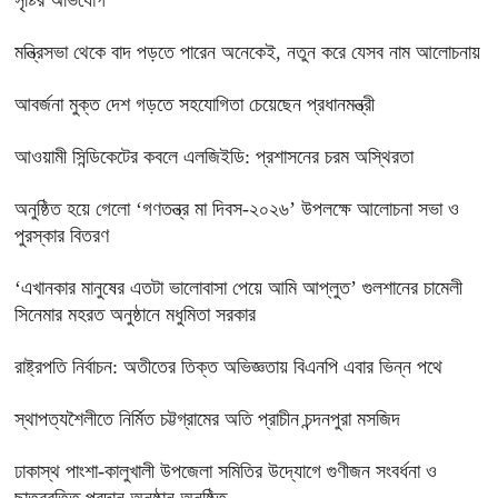
সৃষ্টির অভিযোগ
মন্ত্রিসভা থেকে বাদ পড়তে পারেন অনেকেই, নতুন করে যেসব নাম আলোচনায়
আবর্জনা মুক্ত দেশ গড়তে সহযোগিতা চেয়েছেন প্রধানমন্ত্রী
‎আওয়ামী সিন্ডিকেটের কবলে এলজিইডি: প্রশাসনের চরম অস্থিরতা
অনুষ্ঠিত হয়ে গেলো ‘গণতন্ত্র মা দিবস-২০২৬’ উপলক্ষে আলোচনা সভা ও
পুরস্কার বিতরণ
‘এখানকার মানুষের এতটা ভালোবাসা পেয়ে আমি আপ্লুত’ গুলশানের চামেলী
সিনেমার মহরত অনুষ্ঠানে মধুমিতা সরকার
রাষ্ট্রপতি নির্বাচন: অতীতের তিক্ত অভিজ্ঞতায় বিএনপি এবার ভিন্ন পথে
স্থাপত্যশৈলীতে নির্মিত চট্টগ্রামের অতি প্রাচীন চন্দনপুরা মসজিদ
ঢাকাস্থ পাংশা-কালুখালী উপজেলা সমিতির উদ্যোগে গুণীজন সংবর্ধনা ও