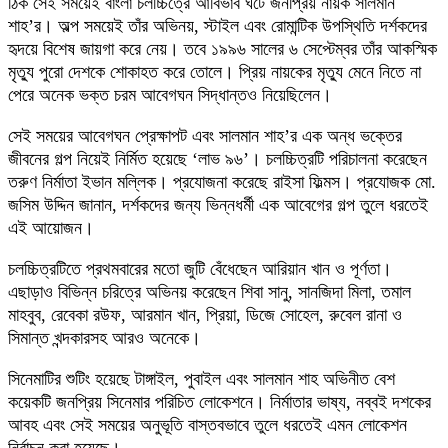
ঠিক সেই সময়েই বাংলা চলচ্চিত্রে আবির্ভাব ঘটে জনপ্রিয় নায়ক সালমান
শাহ’র। অল্প সময়েই তাঁর অভিনয়, স্টাইল এবং রোমান্টিক উপস্থিতি দর্শকদের
হৃদয়ে বিশেষ জায়গা করে নেয়। তবে ১৯৯৬ সালের ৬ সেপ্টেম্বর তাঁর আকস্মিক
মৃত্যু পুরো দেশকে শোকাহত করে তোলে। প্রিয় নায়কের মৃত্যু মেনে নিতে না
পেরে অনেক ভক্ত চরম আবেগঘন সিদ্ধান্তও নিয়েছিলেন।
সেই সময়ের আবেগঘন প্রেক্ষাপট এবং সালমান শাহ’র এক অন্ধ ভক্তের
জীবনের গল্প নিয়েই নির্মিত হয়েছে ‘লাভ ৯৬’। চলচ্চিত্রটি পরিচালনা করেছেন
তরুণ নির্মাতা ইভান মল্লিক। প্রযোজনা করেছে রাইসা ফিল্মস। প্রযোজক মো.
জসিম উদ্দিন জানান, দর্শকদের জন্য ভিন্নধর্মী এক আবেগের গল্প তুলে ধরতেই
এই আয়োজন।
চলচ্চিত্রটিতে প্রথমবারের মতো জুটি বেঁধেছেন আরিয়ান খান ও পূর্ণতা।
এছাড়াও বিভিন্ন চরিত্রে অভিনয় করেছেন শিবা সানু, সানজিদা মিলা, তমাল
মাহবুব, রেবেকা রউফ, আরমান খান, প্রিয়া, ডিজে সোহেল, রুবেল রানা ও
সিমান্ত খন্দকারসহ আরও অনেকে।
সিনেমাটির শুটিং হয়েছে টাঙ্গাইল, পুবাইল এবং সালমান শাহ অভিনীত বেশ
কয়েকটি জনপ্রিয় সিনেমার পরিচিত লোকেশনে। নির্মাতার ভাষ্য, নব্বই দশকের
আবহ এবং সেই সময়ের অনুভূতি বাস্তবভাবে তুলে ধরতেই এমন লোকেশন