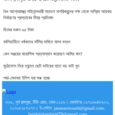
বৈধ আগ্নেয়াস্ত্র লাইসেন্সধারী সচেতন নাগরিকবৃন্দের পক্ষ থেকে অগ্রিম আয়কর
নির্ধারণের প্রস্তাবের তীব্র প্রতিবাদ
ডিমের ডজন ৬৫ টাকা
কালিহাতীতে ধর্ষকদের ফাঁসির দাবিতে মানব বন্ধন
কেন সঞ্জয়ের বায়োপিক প্রত্যাখ্যান করেছেন আমির খান?
মুঠোফোন নিয়ে দ্বন্দ্বে ছোট ভাইয়ের হাতে বড় ভাই খুন
পদ্মা-মেঘনায় ইলিশ ধরা শুরু হচ্ছে
৩৩৮, পূর্ব রামপুরা, টিভি রোড, ঢাকা-১২১৯। মোবাইলঃ ০১৭১৬৬৪৮৯০২,
০১৭১৫২৮৭২৭৩। ই-মেইল: janatarnissash@gmail.com.
faridulalamfarid78@gmail.com