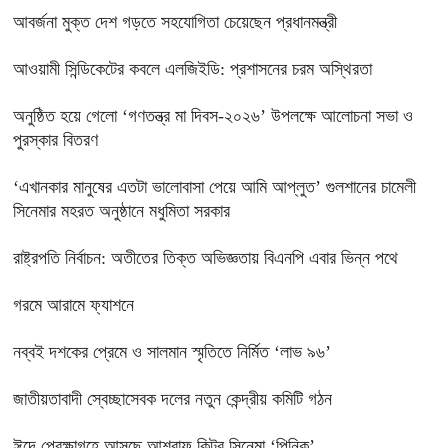
আবর্জনা মুক্ত দেশ গড়তে সহযোগিতা চেয়েছেন প্রধানমন্ত্রী
‎আওয়ামী সিন্ডিকেটের কবলে এলজিইডি: প্রশাসনের চরম অস্থিরতা
অনুষ্ঠিত হয়ে গেলো ‘গণতন্ত্র মা দিবস-২০২৬’ উপলক্ষে আলোচনা সভা ও
পুরস্কার বিতরণ
‘এখানকার মানুষের এতটা ভালোবাসা পেয়ে আমি আপ্লুত’ গুলশানের চামেলী
সিনেমার মহরত অনুষ্ঠানে মধুমিতা সরকার
রাষ্ট্রপতি নির্বাচন: অতীতের তিক্ত অভিজ্ঞতায় বিএনপি এবার ভিন্ন পথে
গরমে আরামে ফ্যাশনে
নব্বই দশকের প্রেমে ও সালমান স্মৃতিতে নির্মিত ‘লাভ ৯৬’
জাতীয়তাবাদী স্বেচ্ছাসেবক দলের নতুন কেন্দ্রীয় কমিটি গঠন
ঈদে প্রেক্ষাগৃহে আসছে আশরাফ কিটুর সিনেমা ‘পিনিক’