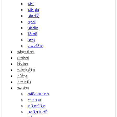
ঢাকা
চট্টগ্রাম
রাজশাহী
খুলনা
বরিশাল
সিলেট
রংপুর
ময়মনসিংহ
আন্তর্জাতিক
খেলাধুলা
বিনোদন
তথ্যপ্রযুক্তি
সাহিত্য
সম্পাদকীয়
অন্যান্য
আইন-আদালত
গণমাধ্যম
লাইফস্টাইল
ক্রাইম রিপোর্ট