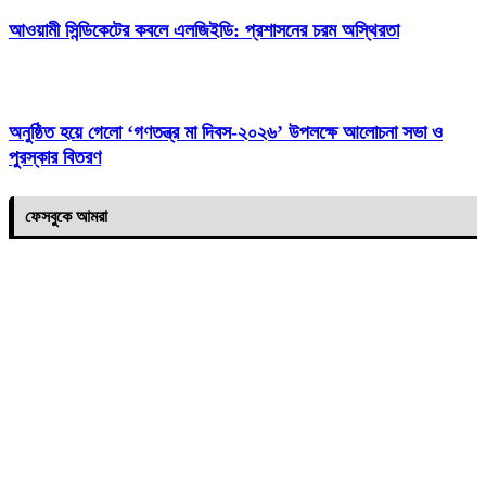
‎আওয়ামী সিন্ডিকেটের কবলে এলজিইডি: প্রশাসনের চরম অস্থিরতা
অনুষ্ঠিত হয়ে গেলো ‘গণতন্ত্র মা দিবস-২০২৬’ উপলক্ষে আলোচনা সভা ও
পুরস্কার বিতরণ
ফেসবুকে আমরা