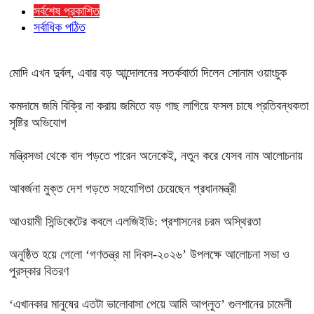
সর্বশেষ প্রকাশিত
সর্বাধিক পঠিত
মোদি এখন দুর্বল, এবার বড় আন্দোলনের সতর্কবার্তা দিলেন সোনাম ওয়াংচুক
কমদামে জমি বিক্রি না করায় জমিতে বড় গাছ লাগিয়ে ফসল চাষে প্রতিবন্ধকতা
সৃষ্টির অভিযোগ
মন্ত্রিসভা থেকে বাদ পড়তে পারেন অনেকেই, নতুন করে যেসব নাম আলোচনায়
আবর্জনা মুক্ত দেশ গড়তে সহযোগিতা চেয়েছেন প্রধানমন্ত্রী
‎আওয়ামী সিন্ডিকেটের কবলে এলজিইডি: প্রশাসনের চরম অস্থিরতা
অনুষ্ঠিত হয়ে গেলো ‘গণতন্ত্র মা দিবস-২০২৬’ উপলক্ষে আলোচনা সভা ও
পুরস্কার বিতরণ
‘এখানকার মানুষের এতটা ভালোবাসা পেয়ে আমি আপ্লুত’ গুলশানের চামেলী