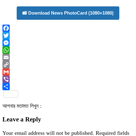
📸 Download News PhotoCard (1080×1080)
Facebook
Twitter
Messenger
WhatsApp
Email
Copy
Link
Gmail
Viber
Share
আপনার মতামত লিখুন :
Leave a Reply
Your email address will not be published.
Required fields