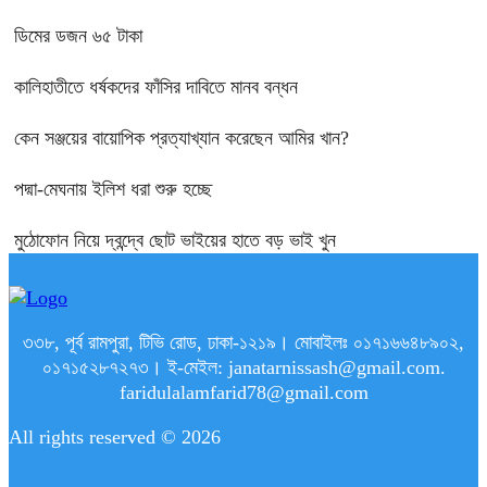
ডিমের ডজন ৬৫ টাকা
কালিহাতীতে ধর্ষকদের ফাঁসির দাবিতে মানব বন্ধন
কেন সঞ্জয়ের বায়োপিক প্রত্যাখ্যান করেছেন আমির খান?
পদ্মা-মেঘনায় ইলিশ ধরা শুরু হচ্ছে
মুঠোফোন নিয়ে দ্বন্দ্বে ছোট ভাইয়ের হাতে বড় ভাই খুন
৩৩৮, পূর্ব রামপুরা, টিভি রোড, ঢাকা-১২১৯। মোবাইলঃ ০১৭১৬৬৪৮৯০২,
০১৭১৫২৮৭২৭৩। ই-মেইল: janatarnissash@gmail.com.
faridulalamfarid78@gmail.com
All rights reserved © 2026