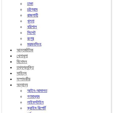
ঢাকা
চট্টগ্রাম
রাজশাহী
খুলনা
বরিশাল
সিলেট
রংপুর
ময়মনসিংহ
আন্তর্জাতিক
খেলাধুলা
বিনোদন
তথ্যপ্রযুক্তি
সাহিত্য
সম্পাদকীয়
অন্যান্য
আইন-আদালত
গণমাধ্যম
লাইফস্টাইল
ক্রাইম রিপোর্ট