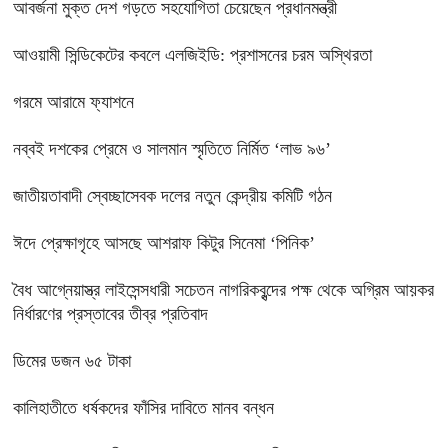
আবর্জনা মুক্ত দেশ গড়তে সহযোগিতা চেয়েছেন প্রধানমন্ত্রী
‎আওয়ামী সিন্ডিকেটের কবলে এলজিইডি: প্রশাসনের চরম অস্থিরতা
গরমে আরামে ফ্যাশনে
নব্বই দশকের প্রেমে ও সালমান স্মৃতিতে নির্মিত ‘লাভ ৯৬’
জাতীয়তাবাদী স্বেচ্ছাসেবক দলের নতুন কেন্দ্রীয় কমিটি গঠন
ঈদে প্রেক্ষাগৃহে আসছে আশরাফ কিটুর সিনেমা ‘পিনিক’
বৈধ আগ্নেয়াস্ত্র লাইসেন্সধারী সচেতন নাগরিকবৃন্দের পক্ষ থেকে অগ্রিম আয়কর
নির্ধারণের প্রস্তাবের তীব্র প্রতিবাদ
ডিমের ডজন ৬৫ টাকা
কালিহাতীতে ধর্ষকদের ফাঁসির দাবিতে মানব বন্ধন