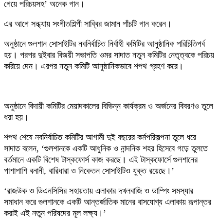
গেয়ে পরিচয়সহ’ অনেক গান।
এর আগে সন্ধ্যায় সংগীতশিল্পী সাব্বির জামান পাঁচটি গান করেন।
অনুষ্ঠানে গুলশান সোসাইটির নবনির্বাচিত নির্বাহী কমিটির আনুষ্ঠানিক পরিচিতিপর্ব
হয়। পরপর দুইবার বিজয়ী সভাপতি ওমর সাদাত নতুন কমিটির নেতৃত্বকে পরিচয়
করিয়ে দেন। এরপর নতুন কমিটি আনুষ্ঠানিকভাবে শপথ গ্রহণ করে।
অনুষ্ঠানে বিদায়ী কমিটির মেয়াদকালের বিভিন্ন কার্যক্রম ও অর্জনের বিবরণও তুলে
ধরা হয়।
শপথ শেষে নবনির্বাচিত কমিটির আগামী দুই বছরের কর্মপরিকল্পনা তুলে ধরে
সাদাত বলেন, ‘গুলশানকে একটি আধুনিক ও নান্দনিক শহর হিসেবে গড়ে তুলতে
বর্তমানে একটি বিশেষ টাস্কফোর্স কাজ করছে। এই টাস্কফোর্সে গুলশানের
পাশাপাশি বনানী, বারিধারা ও নিকেতন সোসাইটিও যুক্ত রয়েছে।’
‘রাজউক ও ডিএনসিসির সহায়তায় এলাকার দখলবাজি ও ডাম্পিং সমস্যার
সমাধান করে গুলশানকে একটি আন্তর্জাতিক মানের বাসযোগ্য এলাকায় রূপান্তর
করাই এই নতুন পরিষদের মূল লক্ষ্য।’