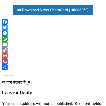
📸 Download News PhotoCard (1080×1080)
Facebook
Twitter
Messenger
WhatsApp
Email
Copy
Link
Gmail
Viber
Share
আপনার মতামত লিখুন :
Leave a Reply
Your email address will not be published.
Required fields