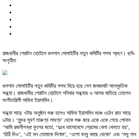
রাজধানীর শেরাটন হোটেলে গুলশান সোসাইটির নতুন কমিটির শপথ গ্রহণ। ছবি-
সংগৃহীত
গুলশান সোসাইটির নতুন কমিটির শপথ ঘিরে হয়ে গেল জমজমাট সাংস্কৃতিক
সন্ধ্যা। রাজধানীর শেরাটন হোটেলে শনিবার সন্ধ্যায় এ আসর মাতিয়ে তোলেন
সংগীতশিল্পী সাবিনা ইয়াসমিন।
সন্ধ্যা সাড়ে ৭টায় অনুষ্ঠান শুরু হলেও সাবিনা ইয়াসমিন মঞ্চে ওঠেন রাত সাড়ে
৯টায়। ‘সুন্দর সুবর্ণ তারুণ্য লাবণ্য’ থেকে শুরু করে একে একে গেয়ে শোনান
‘আমি রজনীগন্ধা ফুলের মতো, ‘দুঃখ ভালোবেসে প্রেমের খেলা খেলতে হয়’,
‘চিঠি দিও’, ‘এই মন তোমাকে দিলাম’, ‘ওগো বন্ধু কাছে থেকো’ এবং ‘শুধু গান