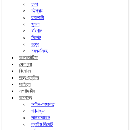
ঢাকা
চট্টগ্রাম
রাজশাহী
খুলনা
বরিশাল
সিলেট
রংপুর
ময়মনসিংহ
আন্তর্জাতিক
খেলাধুলা
বিনোদন
তথ্যপ্রযুক্তি
সাহিত্য
সম্পাদকীয়
অন্যান্য
আইন-আদালত
গণমাধ্যম
লাইফস্টাইল
ক্রাইম রিপোর্ট