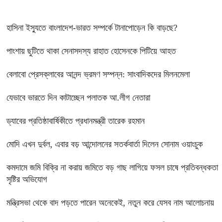
হাসিনা ইস্যুতে বাংলাদেশ-ভারত সম্পর্কে টানাপোড়েন কি বাড়ছে?
পাংশায় ছুটিতে থাকা সেনাসদস্য রাহাত হোসেনকে পিটিয়ে আহত
বেলাবো প্রেসক্লাবের আনন্দ ভ্রমণ সম্পন্ন: সাংবাদিকদের মিলনমেলা
যেভাবে ভারতে দিন কাটাচ্ছেন পলাতক আ.লীগ নেতারা
ড্যাবের প্রতিষ্ঠাবার্ষিকীতে প্রধানমন্ত্রী তারেক রহমান
মোদি এখন দুর্বল, এবার বড় আন্দোলনের সতর্কবার্তা দিলেন সোনাম ওয়াংচুক
কমদামে জমি বিক্রি না করায় জমিতে বড় গাছ লাগিয়ে ফসল চাষে প্রতিবন্ধকতা
সৃষ্টির অভিযোগ
মন্ত্রিসভা থেকে বাদ পড়তে পারেন অনেকেই, নতুন করে যেসব নাম আলোচনায়