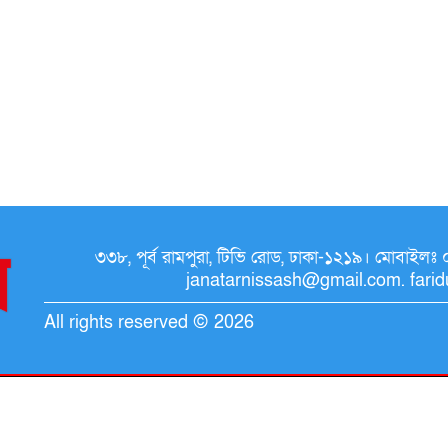
৩৩৮, পূর্ব রামপুরা, টিভি রোড, ঢাকা-১২১৯। মোব
janatarnissash@gmail.com. fari
All rights reserved © 2026
Developed by
Raytahost