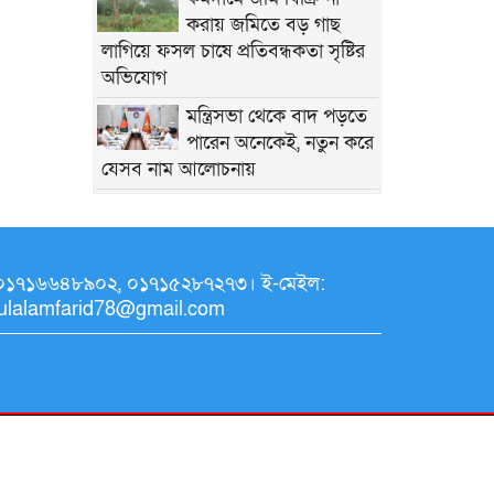
করায় জমিতে বড় গাছ
লাগিয়ে ফসল চাষে প্রতিবন্ধকতা সৃষ্টির
অভিযোগ
মন্ত্রিসভা থেকে বাদ পড়তে
পারেন অনেকেই, নতুন করে
যেসব নাম আলোচনায়
আবর্জনা মুক্ত দেশ গড়তে
সহযোগিতা চেয়েছেন
প্রধানমন্ত্রী
াইলঃ ০১৭১৬৬৪৮৯০২, ০১৭১৫২৮৭২৭৩। ই-মেইল:
‎আওয়ামী সিন্ডিকেটের
dulalamfarid78@gmail.com
কবলে এলজিইডি:
প্রশাসনের চরম অস্থিরতা
অনুষ্ঠিত হয়ে গেলো ‘গণতন্ত্র
মা দিবস-২০২৬’ উপলক্ষে
আলোচনা সভা ও পুরস্কার বিতরণ
‘এখানকার মানুষের এতটা