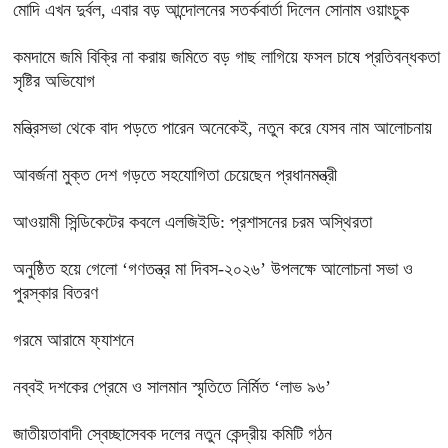
মোদি এখন দুর্বল, এবার বড় আন্দোলনের সতর্কবার্তা দিলেন সোনাম ওয়াংচুক
কমদামে জমি বিক্রি না করায় জমিতে বড় গাছ লাগিয়ে ফসল চাষে প্রতিবন্ধকতা
সৃষ্টির অভিযোগ
মন্ত্রিসভা থেকে বাদ পড়তে পারেন অনেকেই, নতুন করে যেসব নাম আলোচনায়
আবর্জনা মুক্ত দেশ গড়তে সহযোগিতা চেয়েছেন প্রধানমন্ত্রী
‎আওয়ামী সিন্ডিকেটের কবলে এলজিইডি: প্রশাসনের চরম অস্থিরতা
অনুষ্ঠিত হয়ে গেলো ‘গণতন্ত্র মা দিবস-২০২৬’ উপলক্ষে আলোচনা সভা ও
পুরস্কার বিতরণ
গরমে আরামে ফ্যাশনে
নব্বই দশকের প্রেমে ও সালমান স্মৃতিতে নির্মিত ‘লাভ ৯৬’
জাতীয়তাবাদী স্বেচ্ছাসেবক দলের নতুন কেন্দ্রীয় কমিটি গঠন