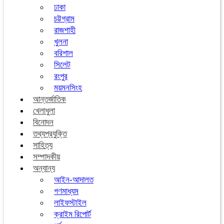
ঢাকা
চট্টগ্রাম
রাজশাহী
খুলনা
বরিশাল
সিলেট
রংপুর
ময়মনসিংহ
আন্তর্জাতিক
খেলাধুলা
বিনোদন
তথ্যপ্রযুক্তি
সাহিত্য
সম্পাদকীয়
অন্যান্য
আইন-আদালত
গণমাধ্যম
লাইফস্টাইল
ক্রাইম রিপোর্ট