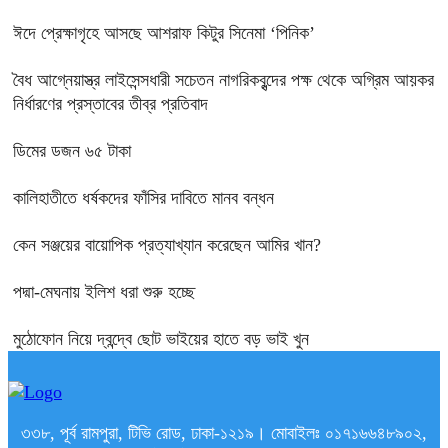
ঈদে প্রেক্ষাগৃহে আসছে আশরাফ কিটুর সিনেমা ‘পিনিক’
বৈধ আগ্নেয়াস্ত্র লাইসেন্সধারী সচেতন নাগরিকবৃন্দের পক্ষ থেকে অগ্রিম আয়কর
নির্ধারণের প্রস্তাবের তীব্র প্রতিবাদ
ডিমের ডজন ৬৫ টাকা
কালিহাতীতে ধর্ষকদের ফাঁসির দাবিতে মানব বন্ধন
কেন সঞ্জয়ের বায়োপিক প্রত্যাখ্যান করেছেন আমির খান?
পদ্মা-মেঘনায় ইলিশ ধরা শুরু হচ্ছে
মুঠোফোন নিয়ে দ্বন্দ্বে ছোট ভাইয়ের হাতে বড় ভাই খুন
৩৩৮, পূর্ব রামপুরা, টিভি রোড, ঢাকা-১২১৯। মোবাইলঃ ০১৭১৬৬৪৮৯০২,