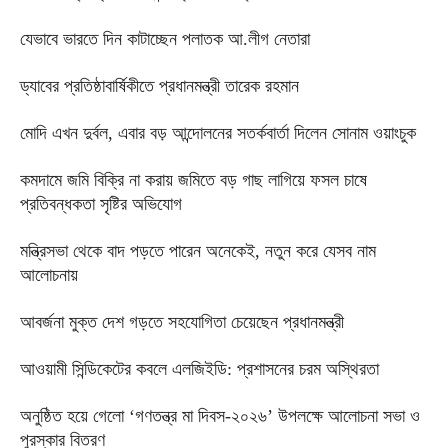
যেভাবে ভারতে দিন কাটাচ্ছেন পলাতক আ.লীগ নেতারা
ড্যাবের প্রতিষ্ঠাবার্ষিকীতে প্রধানমন্ত্রী তারেক রহমান
মোদি এখন দুর্বল, এবার বড় আন্দোলনের সতর্কবার্তা দিলেন সোনাম ওয়াংচুক
কমদামে জমি বিক্রি না করায় জমিতে বড় গাছ লাগিয়ে ফসল চাষে
প্রতিবন্ধকতা সৃষ্টির অভিযোগ
মন্ত্রিসভা থেকে বাদ পড়তে পারেন অনেকেই, নতুন করে যেসব নাম
আলোচনায়
আবর্জনা মুক্ত দেশ গড়তে সহযোগিতা চেয়েছেন প্রধানমন্ত্রী
‎আওয়ামী সিন্ডিকেটের কবলে এলজিইডি: প্রশাসনের চরম অস্থিরতা
অনুষ্ঠিত হয়ে গেলো ‘গণতন্ত্র মা দিবস-২০২৬’ উপলক্ষে আলোচনা সভা ও
পুরস্কার বিতরণ