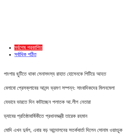
সর্বশেষ প্রকাশিত
সর্বাধিক পঠিত
পাংশায় ছুটিতে থাকা সেনাসদস্য রাহাত হোসেনকে পিটিয়ে আহত
বেলাবো প্রেসক্লাবের আনন্দ ভ্রমণ সম্পন্ন: সাংবাদিকদের মিলনমেলা
যেভাবে ভারতে দিন কাটাচ্ছেন পলাতক আ.লীগ নেতারা
ড্যাবের প্রতিষ্ঠাবার্ষিকীতে প্রধানমন্ত্রী তারেক রহমান
মোদি এখন দুর্বল, এবার বড় আন্দোলনের সতর্কবার্তা দিলেন সোনাম ওয়াংচুক