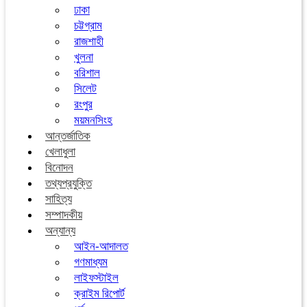
ঢাকা
চট্টগ্রাম
রাজশাহী
খুলনা
বরিশাল
সিলেট
রংপুর
ময়মনসিংহ
আন্তর্জাতিক
খেলাধুলা
বিনোদন
তথ্যপ্রযুক্তি
সাহিত্য
সম্পাদকীয়
অন্যান্য
আইন-আদালত
গণমাধ্যম
লাইফস্টাইল
ক্রাইম রিপোর্ট