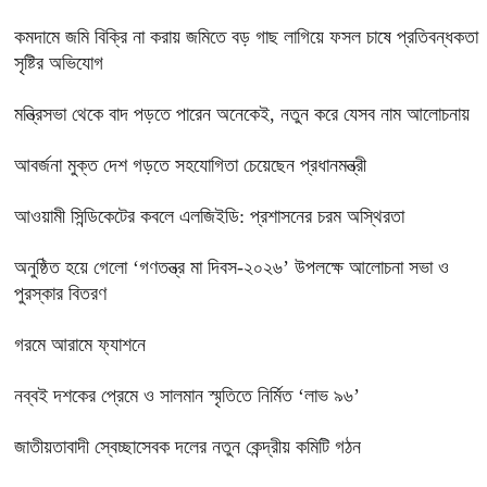
কমদামে জমি বিক্রি না করায় জমিতে বড় গাছ লাগিয়ে ফসল চাষে প্রতিবন্ধকতা
সৃষ্টির অভিযোগ
মন্ত্রিসভা থেকে বাদ পড়তে পারেন অনেকেই, নতুন করে যেসব নাম আলোচনায়
আবর্জনা মুক্ত দেশ গড়তে সহযোগিতা চেয়েছেন প্রধানমন্ত্রী
‎আওয়ামী সিন্ডিকেটের কবলে এলজিইডি: প্রশাসনের চরম অস্থিরতা
অনুষ্ঠিত হয়ে গেলো ‘গণতন্ত্র মা দিবস-২০২৬’ উপলক্ষে আলোচনা সভা ও
পুরস্কার বিতরণ
গরমে আরামে ফ্যাশনে
নব্বই দশকের প্রেমে ও সালমান স্মৃতিতে নির্মিত ‘লাভ ৯৬’
জাতীয়তাবাদী স্বেচ্ছাসেবক দলের নতুন কেন্দ্রীয় কমিটি গঠন