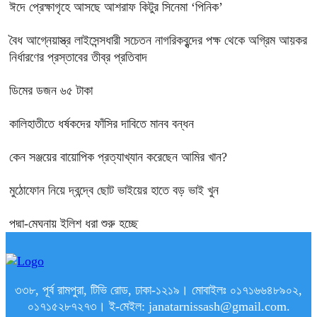
ঈদে প্রেক্ষাগৃহে আসছে আশরাফ কিটুর সিনেমা ‘পিনিক’
বৈধ আগ্নেয়াস্ত্র লাইসেন্সধারী সচেতন নাগরিকবৃন্দের পক্ষ থেকে অগ্রিম আয়কর
নির্ধারণের প্রস্তাবের তীব্র প্রতিবাদ
ডিমের ডজন ৬৫ টাকা
কালিহাতীতে ধর্ষকদের ফাঁসির দাবিতে মানব বন্ধন
কেন সঞ্জয়ের বায়োপিক প্রত্যাখ্যান করেছেন আমির খান?
মুঠোফোন নিয়ে দ্বন্দ্বে ছোট ভাইয়ের হাতে বড় ভাই খুন
পদ্মা-মেঘনায় ইলিশ ধরা শুরু হচ্ছে
৩৩৮, পূর্ব রামপুরা, টিভি রোড, ঢাকা-১২১৯। মোবাইলঃ ০১৭১৬৬৪৮৯০২,
০১৭১৫২৮৭২৭৩। ই-মেইল: janatarnissash@gmail.com.