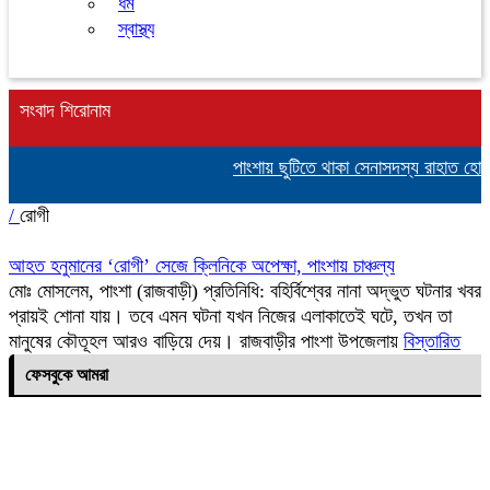
ধর্ম
স্বাস্থ্য
সংবাদ শিরোনাম
পাংশায় ছুটিতে থাকা সেনাসদস্য রাহাত হো
/
রোগী
আহত হনুমানের ‘রোগী’ সেজে ক্লিনিকে অপেক্ষা, পাংশায় চাঞ্চল্য
মোঃ মোসলেম, পাংশা (রাজবাড়ী) প্রতিনিধি: বহির্বিশ্বের নানা অদ্ভুত ঘটনার খবর
প্রায়ই শোনা যায়। তবে এমন ঘটনা যখন নিজের এলাকাতেই ঘটে, তখন তা
মানুষের কৌতূহল আরও বাড়িয়ে দেয়। রাজবাড়ীর পাংশা উপজেলায়
বিস্তারিত
ফেসবুকে আমরা