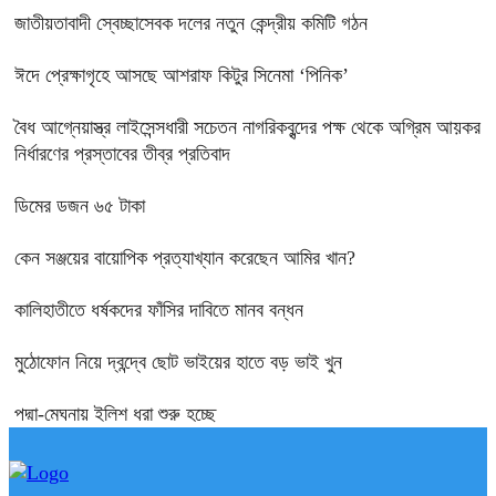
জাতীয়তাবাদী স্বেচ্ছাসেবক দলের নতুন কেন্দ্রীয় কমিটি গঠন
ঈদে প্রেক্ষাগৃহে আসছে আশরাফ কিটুর সিনেমা ‘পিনিক’
বৈধ আগ্নেয়াস্ত্র লাইসেন্সধারী সচেতন নাগরিকবৃন্দের পক্ষ থেকে অগ্রিম আয়কর
নির্ধারণের প্রস্তাবের তীব্র প্রতিবাদ
ডিমের ডজন ৬৫ টাকা
কেন সঞ্জয়ের বায়োপিক প্রত্যাখ্যান করেছেন আমির খান?
কালিহাতীতে ধর্ষকদের ফাঁসির দাবিতে মানব বন্ধন
মুঠোফোন নিয়ে দ্বন্দ্বে ছোট ভাইয়ের হাতে বড় ভাই খুন
পদ্মা-মেঘনায় ইলিশ ধরা শুরু হচ্ছে