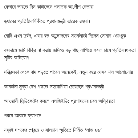
যেভাবে ভারতে দিন কাটাচ্ছেন পলাতক আ.লীগ নেতারা
ড্যাবের প্রতিষ্ঠাবার্ষিকীতে প্রধানমন্ত্রী তারেক রহমান
মোদি এখন দুর্বল, এবার বড় আন্দোলনের সতর্কবার্তা দিলেন সোনাম ওয়াংচুক
কমদামে জমি বিক্রি না করায় জমিতে বড় গাছ লাগিয়ে ফসল চাষে প্রতিবন্ধকতা
সৃষ্টির অভিযোগ
মন্ত্রিসভা থেকে বাদ পড়তে পারেন অনেকেই, নতুন করে যেসব নাম আলোচনায়
আবর্জনা মুক্ত দেশ গড়তে সহযোগিতা চেয়েছেন প্রধানমন্ত্রী
‎আওয়ামী সিন্ডিকেটের কবলে এলজিইডি: প্রশাসনের চরম অস্থিরতা
গরমে আরামে ফ্যাশনে
নব্বই দশকের প্রেমে ও সালমান স্মৃতিতে নির্মিত ‘লাভ ৯৬’