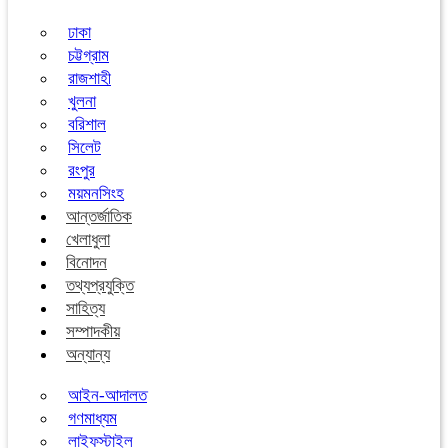
ঢাকা
চট্টগ্রাম
রাজশাহী
খুলনা
বরিশাল
সিলেট
রংপুর
ময়মনসিংহ
আন্তর্জাতিক
খেলাধুলা
বিনোদন
তথ্যপ্রযুক্তি
সাহিত্য
সম্পাদকীয়
অন্যান্য
আইন-আদালত
গণমাধ্যম
লাইফস্টাইল