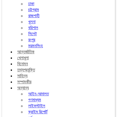
ঢাকা
চট্টগ্রাম
রাজশাহী
খুলনা
বরিশাল
সিলেট
রংপুর
ময়মনসিংহ
আন্তর্জাতিক
খেলাধুলা
বিনোদন
তথ্যপ্রযুক্তি
সাহিত্য
সম্পাদকীয়
অন্যান্য
আইন-আদালত
গণমাধ্যম
লাইফস্টাইল
ক্রাইম রিপোর্ট