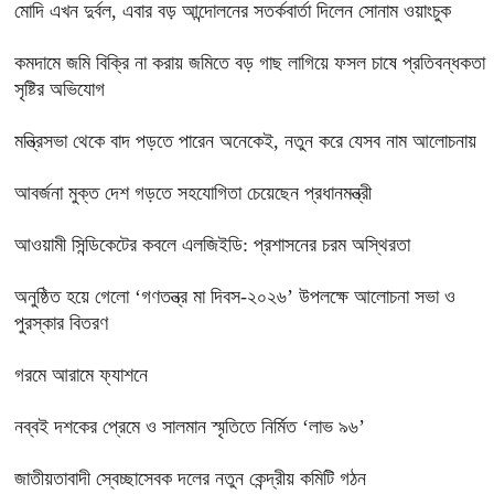
মোদি এখন দুর্বল, এবার বড় আন্দোলনের সতর্কবার্তা দিলেন সোনাম ওয়াংচুক
কমদামে জমি বিক্রি না করায় জমিতে বড় গাছ লাগিয়ে ফসল চাষে প্রতিবন্ধকতা
সৃষ্টির অভিযোগ
মন্ত্রিসভা থেকে বাদ পড়তে পারেন অনেকেই, নতুন করে যেসব নাম আলোচনায়
আবর্জনা মুক্ত দেশ গড়তে সহযোগিতা চেয়েছেন প্রধানমন্ত্রী
‎আওয়ামী সিন্ডিকেটের কবলে এলজিইডি: প্রশাসনের চরম অস্থিরতা
অনুষ্ঠিত হয়ে গেলো ‘গণতন্ত্র মা দিবস-২০২৬’ উপলক্ষে আলোচনা সভা ও
পুরস্কার বিতরণ
গরমে আরামে ফ্যাশনে
নব্বই দশকের প্রেমে ও সালমান স্মৃতিতে নির্মিত ‘লাভ ৯৬’
জাতীয়তাবাদী স্বেচ্ছাসেবক দলের নতুন কেন্দ্রীয় কমিটি গঠন