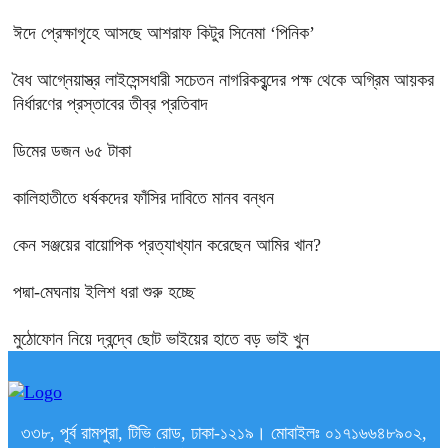
ঈদে প্রেক্ষাগৃহে আসছে আশরাফ কিটুর সিনেমা ‘পিনিক’
বৈধ আগ্নেয়াস্ত্র লাইসেন্সধারী সচেতন নাগরিকবৃন্দের পক্ষ থেকে অগ্রিম আয়কর
নির্ধারণের প্রস্তাবের তীব্র প্রতিবাদ
ডিমের ডজন ৬৫ টাকা
কালিহাতীতে ধর্ষকদের ফাঁসির দাবিতে মানব বন্ধন
কেন সঞ্জয়ের বায়োপিক প্রত্যাখ্যান করেছেন আমির খান?
পদ্মা-মেঘনায় ইলিশ ধরা শুরু হচ্ছে
মুঠোফোন নিয়ে দ্বন্দ্বে ছোট ভাইয়ের হাতে বড় ভাই খুন
৩৩৮, পূর্ব রামপুরা, টিভি রোড, ঢাকা-১২১৯। মোবাইলঃ ০১৭১৬৬৪৮৯০২,