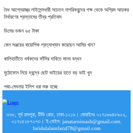
বৈধ আগ্নেয়াস্ত্র লাইসেন্সধারী সচেতন নাগরিকবৃন্দের পক্ষ থেকে অগ্রিম আয়কর
নির্ধারণের প্রস্তাবের তীব্র প্রতিবাদ
ডিমের ডজন ৬৫ টাকা
কেন সঞ্জয়ের বায়োপিক প্রত্যাখ্যান করেছেন আমির খান?
কালিহাতীতে ধর্ষকদের ফাঁসির দাবিতে মানব বন্ধন
মুঠোফোন নিয়ে দ্বন্দ্বে ছোট ভাইয়ের হাতে বড় ভাই খুন
পদ্মা-মেঘনায় ইলিশ ধরা শুরু হচ্ছে
৩৩৮, পূর্ব রামপুরা, টিভি রোড, ঢাকা-১২১৯। মোবাইলঃ ০১৭১৬৬৪৮৯০২,
০১৭১৫২৮৭২৭৩। ই-মেইল: janatarnissash@gmail.com.
faridulalamfarid78@gmail.com