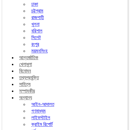
ঢাকা
চট্টগ্রাম
রাজশাহী
খুলনা
বরিশাল
সিলেট
রংপুর
ময়মনসিংহ
আন্তর্জাতিক
খেলাধুলা
বিনোদন
তথ্যপ্রযুক্তি
সাহিত্য
সম্পাদকীয়
অন্যান্য
আইন-আদালত
গণমাধ্যম
লাইফস্টাইল
ক্রাইম রিপোর্ট