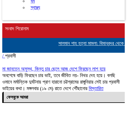
ধর্ম
স্বাস্থ্য
সংবাদ শিরোনাম
সালমান শাহ হত্যা মামলা: বিমানবন্দর থেকে অ
/
প্রবাসী
মা জানতেন অসুস্থ, কিন্তু চার ছেলে আজ দেশে ফিরছেন লাশ হয়ে
অবশেষে বাড়ি ফিরছেন চার ভাই, তবে জীবিত নয়- নিথর দেহ হয়ে। বলছি
ওমানে মর্মান্তিক দুর্ঘটনায় প্রাণ হারানো চট্টগ্রামের রাঙ্গুনিয়ার সেই চার প্রবাসী
ভাইয়ের কথা। মঙ্গলবার (১৯ মে) রাতে দেশে পৌঁছানোর
বিস্তারিত
ফেসবুকে আমরা