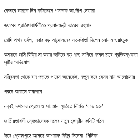
যেভাবে ভারতে দিন কাটাচ্ছেন পলাতক আ.লীগ নেতারা
ড্যাবের প্রতিষ্ঠাবার্ষিকীতে প্রধানমন্ত্রী তারেক রহমান
মোদি এখন দুর্বল, এবার বড় আন্দোলনের সতর্কবার্তা দিলেন সোনাম ওয়াংচুক
কমদামে জমি বিক্রি না করায় জমিতে বড় গাছ লাগিয়ে ফসল চাষে প্রতিবন্ধকতা
সৃষ্টির অভিযোগ
মন্ত্রিসভা থেকে বাদ পড়তে পারেন অনেকেই, নতুন করে যেসব নাম আলোচনায়
গরমে আরামে ফ্যাশনে
নব্বই দশকের প্রেমে ও সালমান স্মৃতিতে নির্মিত ‘লাভ ৯৬’
জাতীয়তাবাদী স্বেচ্ছাসেবক দলের নতুন কেন্দ্রীয় কমিটি গঠন
ঈদে প্রেক্ষাগৃহে আসছে আশরাফ কিটুর সিনেমা ‘পিনিক’