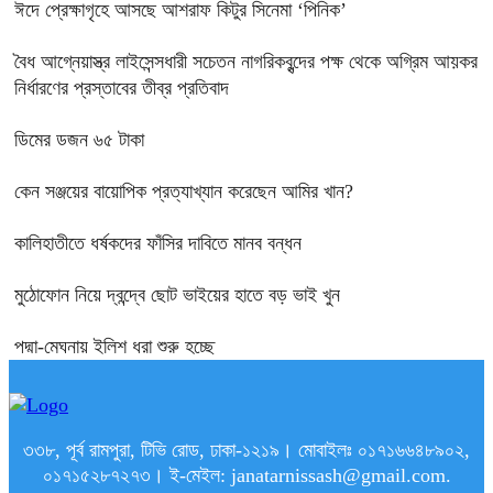
ঈদে প্রেক্ষাগৃহে আসছে আশরাফ কিটুর সিনেমা ‘পিনিক’
বৈধ আগ্নেয়াস্ত্র লাইসেন্সধারী সচেতন নাগরিকবৃন্দের পক্ষ থেকে অগ্রিম আয়কর
নির্ধারণের প্রস্তাবের তীব্র প্রতিবাদ
ডিমের ডজন ৬৫ টাকা
কেন সঞ্জয়ের বায়োপিক প্রত্যাখ্যান করেছেন আমির খান?
কালিহাতীতে ধর্ষকদের ফাঁসির দাবিতে মানব বন্ধন
মুঠোফোন নিয়ে দ্বন্দ্বে ছোট ভাইয়ের হাতে বড় ভাই খুন
পদ্মা-মেঘনায় ইলিশ ধরা শুরু হচ্ছে
৩৩৮, পূর্ব রামপুরা, টিভি রোড, ঢাকা-১২১৯। মোবাইলঃ ০১৭১৬৬৪৮৯০২,
০১৭১৫২৮৭২৭৩। ই-মেইল: janatarnissash@gmail.com.