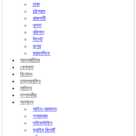
ঢাকা
চট্টগ্রাম
রাজশাহী
খুলনা
বরিশাল
সিলেট
রংপুর
ময়মনসিংহ
আন্তর্জাতিক
খেলাধুলা
বিনোদন
তথ্যপ্রযুক্তি
সাহিত্য
সম্পাদকীয়
অন্যান্য
আইন-আদালত
গণমাধ্যম
লাইফস্টাইল
ক্রাইম রিপোর্ট