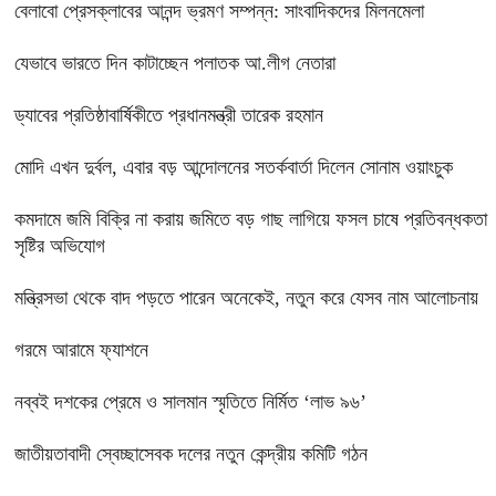
বেলাবো প্রেসক্লাবের আনন্দ ভ্রমণ সম্পন্ন: সাংবাদিকদের মিলনমেলা
যেভাবে ভারতে দিন কাটাচ্ছেন পলাতক আ.লীগ নেতারা
ড্যাবের প্রতিষ্ঠাবার্ষিকীতে প্রধানমন্ত্রী তারেক রহমান
মোদি এখন দুর্বল, এবার বড় আন্দোলনের সতর্কবার্তা দিলেন সোনাম ওয়াংচুক
কমদামে জমি বিক্রি না করায় জমিতে বড় গাছ লাগিয়ে ফসল চাষে প্রতিবন্ধকতা
সৃষ্টির অভিযোগ
মন্ত্রিসভা থেকে বাদ পড়তে পারেন অনেকেই, নতুন করে যেসব নাম আলোচনায়
গরমে আরামে ফ্যাশনে
নব্বই দশকের প্রেমে ও সালমান স্মৃতিতে নির্মিত ‘লাভ ৯৬’
জাতীয়তাবাদী স্বেচ্ছাসেবক দলের নতুন কেন্দ্রীয় কমিটি গঠন