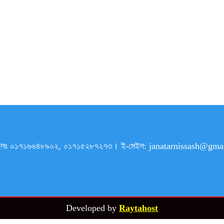
৯। মোবাইলঃ ০১৭১৬৬৪৮৯০২, ০১৭১৫২৮৭২৭৩। ই-মেইল: janatarnissash@
Developed by
Raytahost