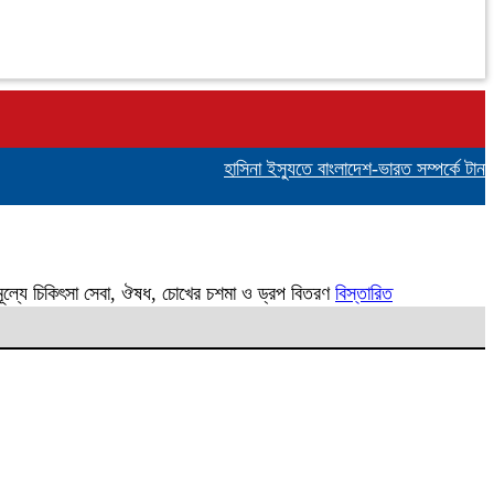
হাসিনা ইস্যুতে বাংলাদেশ-ভারত সম্পর্কে টানাপো
নামূল্যে চিকিৎসা সেবা, ঔষধ, চোখের চশমা ও ড্রপ বিতরণ
বিস্তারিত