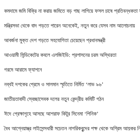
কমদামে জমি বিক্রি না করায় জমিতে বড় গাছ লাগিয়ে ফসল চাষে প্রতিবন্ধকতা স
মন্ত্রিসভা থেকে বাদ পড়তে পারেন অনেকেই, নতুন করে যেসব নাম আলোচনায়
আবর্জনা মুক্ত দেশ গড়তে সহযোগিতা চেয়েছেন প্রধানমন্ত্রী
‎আওয়ামী সিন্ডিকেটের কবলে এলজিইডি: প্রশাসনের চরম অস্থিরতা
গরমে আরামে ফ্যাশনে
নব্বই দশকের প্রেমে ও সালমান স্মৃতিতে নির্মিত ‘লাভ ৯৬’
জাতীয়তাবাদী স্বেচ্ছাসেবক দলের নতুন কেন্দ্রীয় কমিটি গঠন
ঈদে প্রেক্ষাগৃহে আসছে আশরাফ কিটুর সিনেমা ‘পিনিক’
বৈধ আগ্নেয়াস্ত্র লাইসেন্সধারী সচেতন নাগরিকবৃন্দের পক্ষ থেকে অগ্রিম আয়কর নির