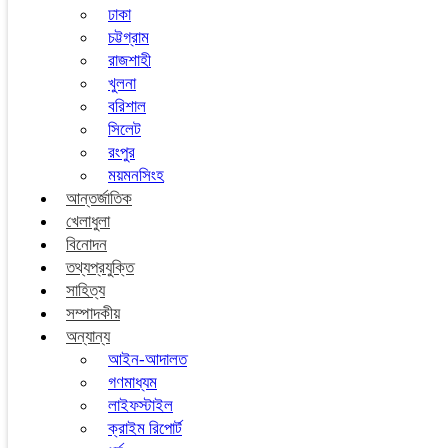
ঢাকা
চট্টগ্রাম
রাজশাহী
খুলনা
বরিশাল
সিলেট
রংপুর
ময়মনসিংহ
আন্তর্জাতিক
খেলাধুলা
বিনোদন
তথ্যপ্রযুক্তি
সাহিত্য
সম্পাদকীয়
অন্যান্য
আইন-আদালত
গণমাধ্যম
লাইফস্টাইল
ক্রাইম রিপোর্ট