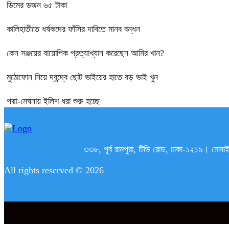
ডিমের ডজন ৬৫ টাকা
কালিহাতীতে ধর্ষকদের ফাঁসির দাবিতে মানব বন্ধন
কেন সঞ্জয়ের বায়োপিক প্রত্যাখ্যান করেছেন আমির খান?
মুঠোফোন নিয়ে দ্বন্দ্বে ছোট ভাইয়ের হাতে বড় ভাই খুন
পদ্মা-মেঘনায় ইলিশ ধরা শুরু হচ্ছে
৩৩৮, পূর্ব রামপুরা, টিভি রোড, ঢাকা-১২১
All rights reserved © 2026