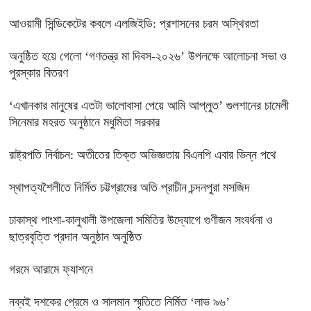
‎আওয়ামী সিন্ডিকেটের কবলে এলজিইডি: প্রশাসনের চরম অস্থিরতা
অনুষ্ঠিত হয়ে গেলো ‘গণতন্ত্র মা দিবস-২০২৬’ উপলক্ষে আলোচনা সভা ও
পুরস্কার বিতরণ
‘এখানকার মানুষের এতটা ভালোবাসা পেয়ে আমি আপ্লুত’ গুলশানের চামেলী
সিনেমার মহরত অনুষ্ঠানে মধুমিতা সরকার
রাষ্ট্রপতি নির্বাচন: অতীতের তিক্ত অভিজ্ঞতায় বিএনপি এবার ভিন্ন পথে
স্থাপত্যশৈলীতে নির্মিত চট্টগ্রামের অতি প্রাচীন চন্দনপুরা মসজিদ
ঢাকাস্থ পাংশা-কালুখালী উপজেলা সমিতির উদ্যোগে গুণীজন সংবর্ধনা ও
ছাত্রবৃত্তি প্রদান অনুষ্ঠান অনুষ্ঠিত
গরমে আরামে ফ্যাশনে
নব্বই দশকের প্রেমে ও সালমান স্মৃতিতে নির্মিত ‘লাভ ৯৬’