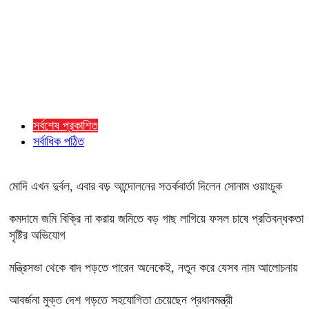
সর্বশেষ প্রকাশিত
সর্বাধিক পঠিত
মোদি এখন দুর্বল, এবার বড় আন্দোলনের সতর্কবার্তা দিলেন সোনাম ওয়াংচুক
কমদামে জমি বিক্রি না করায় জমিতে বড় গাছ লাগিয়ে ফসল চাষে প্রতিবন্ধকতা
সৃষ্টির অভিযোগ
মন্ত্রিসভা থেকে বাদ পড়তে পারেন অনেকেই, নতুন করে যেসব নাম আলোচনায়
আবর্জনা মুক্ত দেশ গড়তে সহযোগিতা চেয়েছেন প্রধানমন্ত্রী