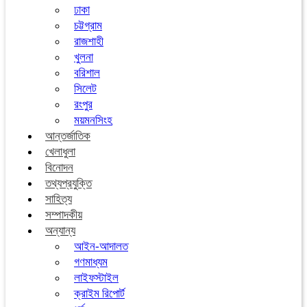
ঢাকা
চট্টগ্রাম
রাজশাহী
খুলনা
বরিশাল
সিলেট
রংপুর
ময়মনসিংহ
আন্তর্জাতিক
খেলাধুলা
বিনোদন
তথ্যপ্রযুক্তি
সাহিত্য
সম্পাদকীয়
অন্যান্য
আইন-আদালত
গণমাধ্যম
লাইফস্টাইল
ক্রাইম রিপোর্ট