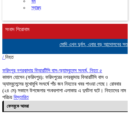
ধর্ম
স্বাস্থ্য
সংবাদ শিরোনাম
মোদি এখন দুর্বল, এবার বড় আন্দোলনের সতর্কবা
/
নিহত
ফরিদপুর নগরকান্দায় বিআরটিসি বাস-অ্যাম্বুলেন্স সংঘর্ষ, নিহত ৫
কামাল হোসেন (ফরিদপুর): ফরিদপুরের নগরকান্দায় বিআরটিসি বাস ও
অ্যাম্বুলেন্সের মুখোমুখি সংঘর্ষে পাঁচ জন নিহতের খবর পাওয়া গেছে। রোববার
(২৪ মে) সকালে উপজেলার শংকরপাশা এলাকায় এ দুর্ঘটনা ঘটে। নিহতদের নাম
পরিচয়
বিস্তারিত
ফেসবুকে আমরা