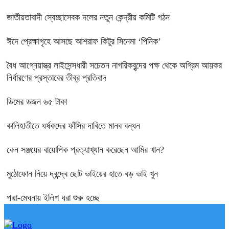
জাতীয়তাবাদী স্বেচ্ছাসেবক দলের নতুন কেন্দ্রীয় কমিটি গঠন
ঈদে প্রেক্ষাগৃহে আসছে আশরাফ কিটুর সিনেমা ‘পিনিক’
বৈধ আগ্নেয়াস্ত্র লাইসেন্সধারী সচেতন নাগরিকবৃন্দের পক্ষ থেকে অগ্রিম আয়কর
নির্ধারণের প্রস্তাবের তীব্র প্রতিবাদ
ডিমের ডজন ৬৫ টাকা
কালিহাতীতে ধর্ষকদের ফাঁসির দাবিতে মানব বন্ধন
কেন সঞ্জয়ের বায়োপিক প্রত্যাখ্যান করেছেন আমির খান?
মুঠোফোন নিয়ে দ্বন্দ্বে ছোট ভাইয়ের হাতে বড় ভাই খুন
পদ্মা-মেঘনায় ইলিশ ধরা শুরু হচ্ছে