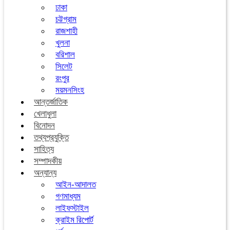
ঢাকা
চট্টগ্রাম
রাজশাহী
খুলনা
বরিশাল
সিলেট
রংপুর
ময়মনসিংহ
আন্তর্জাতিক
খেলাধুলা
বিনোদন
তথ্যপ্রযুক্তি
সাহিত্য
সম্পাদকীয়
অন্যান্য
আইন-আদালত
গণমাধ্যম
লাইফস্টাইল
ক্রাইম রিপোর্ট