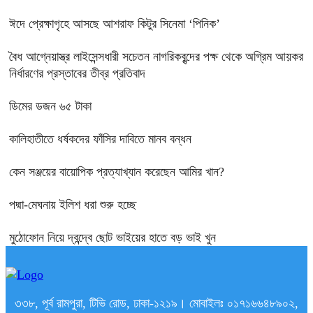
ঈদে প্রেক্ষাগৃহে আসছে আশরাফ কিটুর সিনেমা ‘পিনিক’
বৈধ আগ্নেয়াস্ত্র লাইসেন্সধারী সচেতন নাগরিকবৃন্দের পক্ষ থেকে অগ্রিম আয়কর
নির্ধারণের প্রস্তাবের তীব্র প্রতিবাদ
ডিমের ডজন ৬৫ টাকা
কালিহাতীতে ধর্ষকদের ফাঁসির দাবিতে মানব বন্ধন
কেন সঞ্জয়ের বায়োপিক প্রত্যাখ্যান করেছেন আমির খান?
পদ্মা-মেঘনায় ইলিশ ধরা শুরু হচ্ছে
মুঠোফোন নিয়ে দ্বন্দ্বে ছোট ভাইয়ের হাতে বড় ভাই খুন
৩৩৮, পূর্ব রামপুরা, টিভি রোড, ঢাকা-১২১৯। মোবাইলঃ ০১৭১৬৬৪৮৯০২,