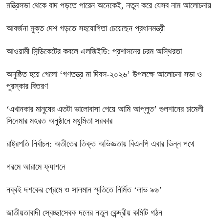
মন্ত্রিসভা থেকে বাদ পড়তে পারেন অনেকেই, নতুন করে যেসব নাম আলোচনায়
আবর্জনা মুক্ত দেশ গড়তে সহযোগিতা চেয়েছেন প্রধানমন্ত্রী
‎আওয়ামী সিন্ডিকেটের কবলে এলজিইডি: প্রশাসনের চরম অস্থিরতা
অনুষ্ঠিত হয়ে গেলো ‘গণতন্ত্র মা দিবস-২০২৬’ উপলক্ষে আলোচনা সভা ও
পুরস্কার বিতরণ
‘এখানকার মানুষের এতটা ভালোবাসা পেয়ে আমি আপ্লুত’ গুলশানের চামেলী
সিনেমার মহরত অনুষ্ঠানে মধুমিতা সরকার
রাষ্ট্রপতি নির্বাচন: অতীতের তিক্ত অভিজ্ঞতায় বিএনপি এবার ভিন্ন পথে
গরমে আরামে ফ্যাশনে
নব্বই দশকের প্রেমে ও সালমান স্মৃতিতে নির্মিত ‘লাভ ৯৬’
জাতীয়তাবাদী স্বেচ্ছাসেবক দলের নতুন কেন্দ্রীয় কমিটি গঠন