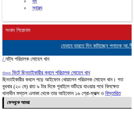
ধর্ম
স্বাস্থ্য
সংবাদ শিরোনাম
যেভাবে ভারতে দিন কাটাচ্ছেন পলাতক আ.লীগ 
/
নাট্য পরিচালক সোহেল খান
৩০০ ফিটে ছিনতাইকারীর কবলে পরিচালক সোহেল খান
ছিনতাইকারীর কবলে পড়ে আইফোন খোয়ালেন পরিচালক সোহেল খান। গত
বুধবার (২০ মে) রাত ৯ টার দিকে পূবাইলে শুটিংয়ে যাওয়ার পথে খিলক্ষেত
থানাধীন মস্তল এলাকা থেকে তার আইফোন ১৬ প্রো-ম্যাক্স ও
বিস্তারিত
ফেসবুকে আমরা