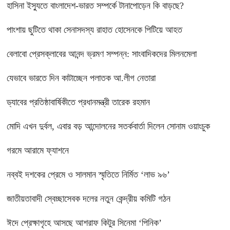
হাসিনা ইস্যুতে বাংলাদেশ-ভারত সম্পর্কে টানাপোড়েন কি বাড়ছে?
পাংশায় ছুটিতে থাকা সেনাসদস্য রাহাত হোসেনকে পিটিয়ে আহত
বেলাবো প্রেসক্লাবের আনন্দ ভ্রমণ সম্পন্ন: সাংবাদিকদের মিলনমেলা
যেভাবে ভারতে দিন কাটাচ্ছেন পলাতক আ.লীগ নেতারা
ড্যাবের প্রতিষ্ঠাবার্ষিকীতে প্রধানমন্ত্রী তারেক রহমান
মোদি এখন দুর্বল, এবার বড় আন্দোলনের সতর্কবার্তা দিলেন সোনাম ওয়াংচুক
গরমে আরামে ফ্যাশনে
নব্বই দশকের প্রেমে ও সালমান স্মৃতিতে নির্মিত ‘লাভ ৯৬’
জাতীয়তাবাদী স্বেচ্ছাসেবক দলের নতুন কেন্দ্রীয় কমিটি গঠন
ঈদে প্রেক্ষাগৃহে আসছে আশরাফ কিটুর সিনেমা ‘পিনিক’