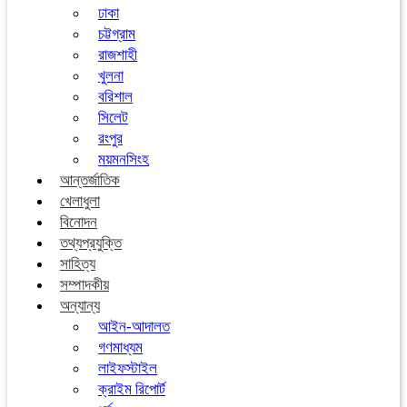
ঢাকা
চট্টগ্রাম
রাজশাহী
খুলনা
বরিশাল
সিলেট
রংপুর
ময়মনসিংহ
আন্তর্জাতিক
খেলাধুলা
বিনোদন
তথ্যপ্রযুক্তি
সাহিত্য
সম্পাদকীয়
অন্যান্য
আইন-আদালত
গণমাধ্যম
লাইফস্টাইল
ক্রাইম রিপোর্ট