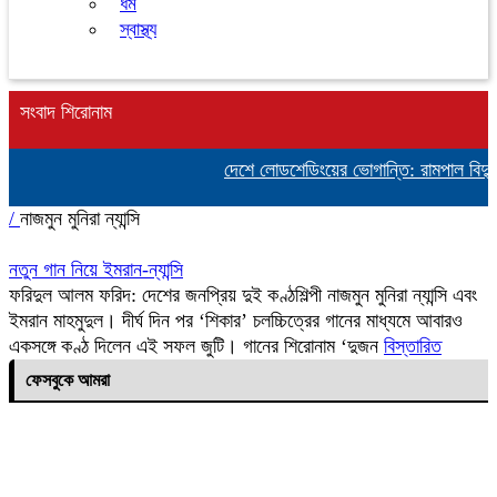
ধর্ম
স্বাস্থ্য
সংবাদ শিরোনাম
দেশে লোডশেডিংয়ের ভোগান্তি: রামপাল বিদ্যুৎ
/
নাজমুন মুনিরা ন্যান্সি
নতুন গান নিয়ে ইমরান-ন্যান্সি
ফরিদুল আলম ফরিদ: দেশের জনপ্রিয় দুই কণ্ঠশিল্পী নাজমুন মুনিরা ন্যান্সি এবং
ইমরান মাহমুদুল। দীর্ঘ দিন পর ‘শিকার’ চলচ্চিত্রের গানের মাধ্যমে আবারও
একসঙ্গে কণ্ঠ দিলেন এই সফল জুটি। গানের শিরোনাম ‘দুজন
বিস্তারিত
ফেসবুকে আমরা