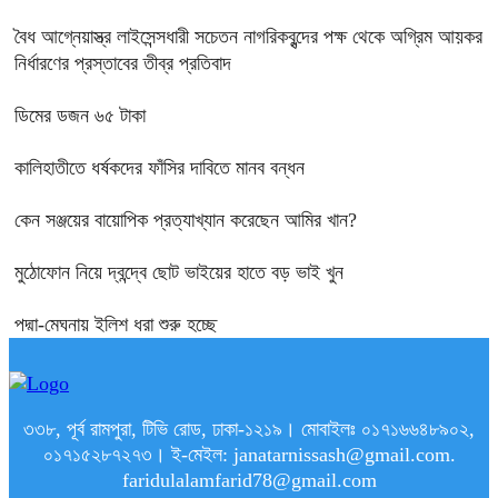
বৈধ আগ্নেয়াস্ত্র লাইসেন্সধারী সচেতন নাগরিকবৃন্দের পক্ষ থেকে অগ্রিম আয়কর
নির্ধারণের প্রস্তাবের তীব্র প্রতিবাদ
ডিমের ডজন ৬৫ টাকা
কালিহাতীতে ধর্ষকদের ফাঁসির দাবিতে মানব বন্ধন
কেন সঞ্জয়ের বায়োপিক প্রত্যাখ্যান করেছেন আমির খান?
মুঠোফোন নিয়ে দ্বন্দ্বে ছোট ভাইয়ের হাতে বড় ভাই খুন
পদ্মা-মেঘনায় ইলিশ ধরা শুরু হচ্ছে
৩৩৮, পূর্ব রামপুরা, টিভি রোড, ঢাকা-১২১৯। মোবাইলঃ ০১৭১৬৬৪৮৯০২,
০১৭১৫২৮৭২৭৩। ই-মেইল: janatarnissash@gmail.com.
faridulalamfarid78@gmail.com