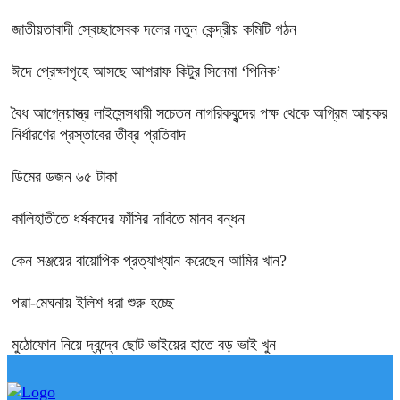
জাতীয়তাবাদী স্বেচ্ছাসেবক দলের নতুন কেন্দ্রীয় কমিটি গঠন
ঈদে প্রেক্ষাগৃহে আসছে আশরাফ কিটুর সিনেমা ‘পিনিক’
বৈধ আগ্নেয়াস্ত্র লাইসেন্সধারী সচেতন নাগরিকবৃন্দের পক্ষ থেকে অগ্রিম আয়কর
নির্ধারণের প্রস্তাবের তীব্র প্রতিবাদ
ডিমের ডজন ৬৫ টাকা
কালিহাতীতে ধর্ষকদের ফাঁসির দাবিতে মানব বন্ধন
কেন সঞ্জয়ের বায়োপিক প্রত্যাখ্যান করেছেন আমির খান?
পদ্মা-মেঘনায় ইলিশ ধরা শুরু হচ্ছে
মুঠোফোন নিয়ে দ্বন্দ্বে ছোট ভাইয়ের হাতে বড় ভাই খুন