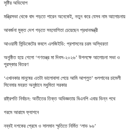
সৃষ্টির অভিযোগ
মন্ত্রিসভা থেকে বাদ পড়তে পারেন অনেকেই, নতুন করে যেসব নাম আলোচনায়
আবর্জনা মুক্ত দেশ গড়তে সহযোগিতা চেয়েছেন প্রধানমন্ত্রী
‎আওয়ামী সিন্ডিকেটের কবলে এলজিইডি: প্রশাসনের চরম অস্থিরতা
অনুষ্ঠিত হয়ে গেলো ‘গণতন্ত্র মা দিবস-২০২৬’ উপলক্ষে আলোচনা সভা ও
পুরস্কার বিতরণ
‘এখানকার মানুষের এতটা ভালোবাসা পেয়ে আমি আপ্লুত’ গুলশানের চামেলী
সিনেমার মহরত অনুষ্ঠানে মধুমিতা সরকার
রাষ্ট্রপতি নির্বাচন: অতীতের তিক্ত অভিজ্ঞতায় বিএনপি এবার ভিন্ন পথে
গরমে আরামে ফ্যাশনে
নব্বই দশকের প্রেমে ও সালমান স্মৃতিতে নির্মিত ‘লাভ ৯৬’