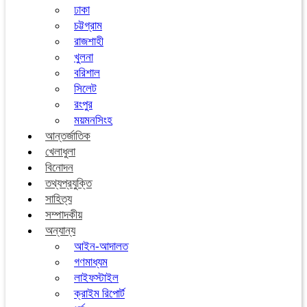
ঢাকা
চট্টগ্রাম
রাজশাহী
খুলনা
বরিশাল
সিলেট
রংপুর
ময়মনসিংহ
আন্তর্জাতিক
খেলাধুলা
বিনোদন
তথ্যপ্রযুক্তি
সাহিত্য
সম্পাদকীয়
অন্যান্য
আইন-আদালত
গণমাধ্যম
লাইফস্টাইল
ক্রাইম রিপোর্ট