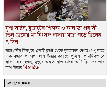
যুগ্ম সচিব, বুয়েটের শিক্ষক ও কানাডা প্রবাসী
তিন ছেলের মা নিঃসঙ্গ বাসায় মরে পড়ে ছিলেন
৭ দিন
রাজধানীর মিরপুরে একটি ফ্ল্যাট থেকে নুরজাহান বেগম (৭৫) নামে
এক বৃদ্ধার পচাগলা লাশ উদ্ধার করেছে পুলিশ। প্রাথমিকভাবে
ধারণা করা হচ্ছে, মৃত্যুর অন্তত সাত থেকে আট দিন পর তার
বিস্তারিত
লাশ উদ্ধার
ফেসবুকে আমরা