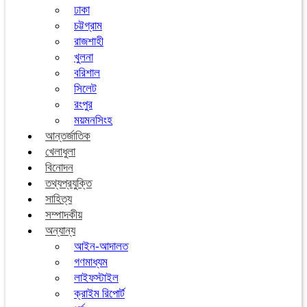
ঢাকা
চট্টগ্রাম
রাজশাহী
খুলনা
বরিশাল
সিলেট
রংপুর
ময়মনসিংহ
আন্তর্জাতিক
খেলাধুলা
বিনোদন
তথ্যপ্রযুক্তি
সাহিত্য
সম্পাদকীয়
অন্যান্য
আইন-আদালত
গণমাধ্যম
লাইফস্টাইল
ক্রাইম রিপোর্ট