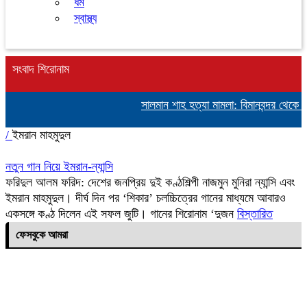
ধর্ম
স্বাস্থ্য
সংবাদ শিরোনাম
সালমান শাহ হত্যা মামলা: বিমানবন্দর থেকে অ
/
ইমরান মাহমুদুল
নতুন গান নিয়ে ইমরান-ন্যান্সি
ফরিদুল আলম ফরিদ: দেশের জনপ্রিয় দুই কণ্ঠশিল্পী নাজমুন মুনিরা ন্যান্সি এবং
ইমরান মাহমুদুল। দীর্ঘ দিন পর ‘শিকার’ চলচ্চিত্রের গানের মাধ্যমে আবারও
একসঙ্গে কণ্ঠ দিলেন এই সফল জুটি। গানের শিরোনাম ‘দুজন
বিস্তারিত
ফেসবুকে আমরা