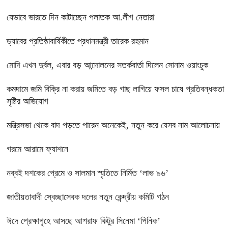
যেভাবে ভারতে দিন কাটাচ্ছেন পলাতক আ.লীগ নেতারা
ড্যাবের প্রতিষ্ঠাবার্ষিকীতে প্রধানমন্ত্রী তারেক রহমান
মোদি এখন দুর্বল, এবার বড় আন্দোলনের সতর্কবার্তা দিলেন সোনাম ওয়াংচুক
কমদামে জমি বিক্রি না করায় জমিতে বড় গাছ লাগিয়ে ফসল চাষে প্রতিবন্ধকতা
সৃষ্টির অভিযোগ
মন্ত্রিসভা থেকে বাদ পড়তে পারেন অনেকেই, নতুন করে যেসব নাম আলোচনায়
গরমে আরামে ফ্যাশনে
নব্বই দশকের প্রেমে ও সালমান স্মৃতিতে নির্মিত ‘লাভ ৯৬’
জাতীয়তাবাদী স্বেচ্ছাসেবক দলের নতুন কেন্দ্রীয় কমিটি গঠন
ঈদে প্রেক্ষাগৃহে আসছে আশরাফ কিটুর সিনেমা ‘পিনিক’