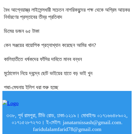
বৈধ আগ্নেয়াস্ত্র লাইসেন্সধারী সচেতন নাগরিকবৃন্দের পক্ষ থেকে অগ্রিম আয়কর
নির্ধারণের প্রস্তাবের তীব্র প্রতিবাদ
ডিমের ডজন ৬৫ টাকা
কেন সঞ্জয়ের বায়োপিক প্রত্যাখ্যান করেছেন আমির খান?
কালিহাতীতে ধর্ষকদের ফাঁসির দাবিতে মানব বন্ধন
মুঠোফোন নিয়ে দ্বন্দ্বে ছোট ভাইয়ের হাতে বড় ভাই খুন
পদ্মা-মেঘনায় ইলিশ ধরা শুরু হচ্ছে
৩৩৮, পূর্ব রামপুরা, টিভি রোড, ঢাকা-১২১৯। মোবাইলঃ ০১৭১৬৬৪৮৯০২,
০১৭১৫২৮৭২৭৩। ই-মেইল: janatarnissash@gmail.com.
faridulalamfarid78@gmail.com