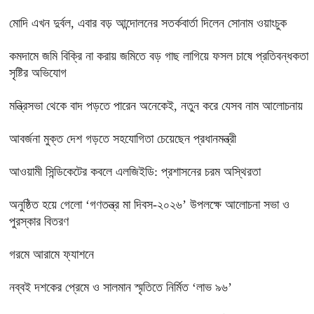
মোদি এখন দুর্বল, এবার বড় আন্দোলনের সতর্কবার্তা দিলেন সোনাম ওয়াংচুক
কমদামে জমি বিক্রি না করায় জমিতে বড় গাছ লাগিয়ে ফসল চাষে প্রতিবন্ধকতা
সৃষ্টির অভিযোগ
মন্ত্রিসভা থেকে বাদ পড়তে পারেন অনেকেই, নতুন করে যেসব নাম আলোচনায়
আবর্জনা মুক্ত দেশ গড়তে সহযোগিতা চেয়েছেন প্রধানমন্ত্রী
‎আওয়ামী সিন্ডিকেটের কবলে এলজিইডি: প্রশাসনের চরম অস্থিরতা
অনুষ্ঠিত হয়ে গেলো ‘গণতন্ত্র মা দিবস-২০২৬’ উপলক্ষে আলোচনা সভা ও
পুরস্কার বিতরণ
গরমে আরামে ফ্যাশনে
নব্বই দশকের প্রেমে ও সালমান স্মৃতিতে নির্মিত ‘লাভ ৯৬’