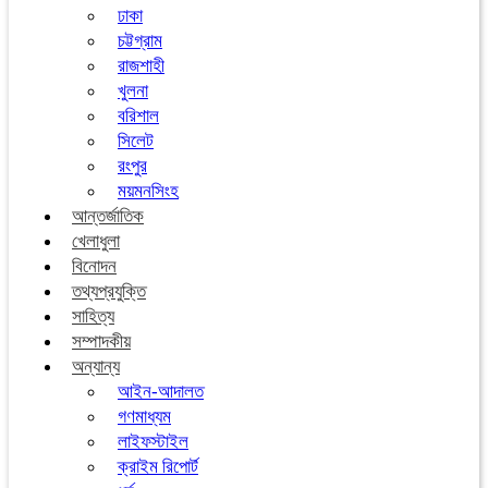
ঢাকা
চট্টগ্রাম
রাজশাহী
খুলনা
বরিশাল
সিলেট
রংপুর
ময়মনসিংহ
আন্তর্জাতিক
খেলাধুলা
বিনোদন
তথ্যপ্রযুক্তি
সাহিত্য
সম্পাদকীয়
অন্যান্য
আইন-আদালত
গণমাধ্যম
লাইফস্টাইল
ক্রাইম রিপোর্ট