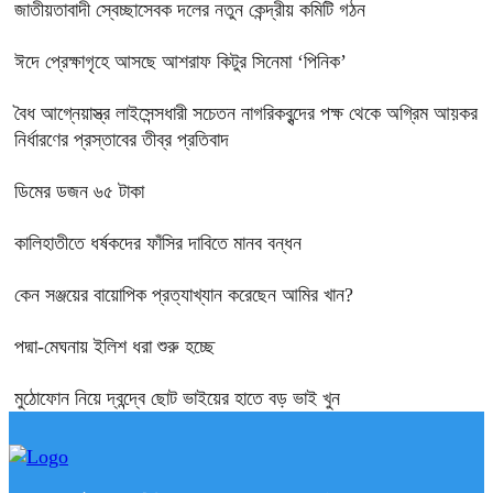
জাতীয়তাবাদী স্বেচ্ছাসেবক দলের নতুন কেন্দ্রীয় কমিটি গঠন
ঈদে প্রেক্ষাগৃহে আসছে আশরাফ কিটুর সিনেমা ‘পিনিক’
বৈধ আগ্নেয়াস্ত্র লাইসেন্সধারী সচেতন নাগরিকবৃন্দের পক্ষ থেকে অগ্রিম আয়কর
নির্ধারণের প্রস্তাবের তীব্র প্রতিবাদ
ডিমের ডজন ৬৫ টাকা
কালিহাতীতে ধর্ষকদের ফাঁসির দাবিতে মানব বন্ধন
কেন সঞ্জয়ের বায়োপিক প্রত্যাখ্যান করেছেন আমির খান?
পদ্মা-মেঘনায় ইলিশ ধরা শুরু হচ্ছে
মুঠোফোন নিয়ে দ্বন্দ্বে ছোট ভাইয়ের হাতে বড় ভাই খুন