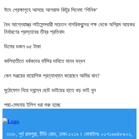
ঈদে প্রেক্ষাগৃহে আসছে আশরাফ কিটুর সিনেমা ‘পিনিক’
বৈধ আগ্নেয়াস্ত্র লাইসেন্সধারী সচেতন নাগরিকবৃন্দের পক্ষ থেকে অগ্রিম আয়কর
নির্ধারণের প্রস্তাবের তীব্র প্রতিবাদ
ডিমের ডজন ৬৫ টাকা
কালিহাতীতে ধর্ষকদের ফাঁসির দাবিতে মানব বন্ধন
কেন সঞ্জয়ের বায়োপিক প্রত্যাখ্যান করেছেন আমির খান?
মুঠোফোন নিয়ে দ্বন্দ্বে ছোট ভাইয়ের হাতে বড় ভাই খুন
পদ্মা-মেঘনায় ইলিশ ধরা শুরু হচ্ছে
৩৩৮, পূর্ব রামপুরা, টিভি রোড, ঢাকা-১২১৯। মোবাইলঃ ০১৭১৬৬৪৮৯০২,