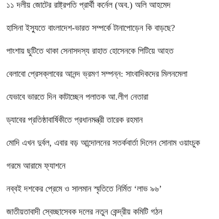
১১ দলীয় জোটের রাষ্ট্রপতি প্রার্থী কর্নেল (অব.) অলি আহমেদ
হাসিনা ইস্যুতে বাংলাদেশ-ভারত সম্পর্কে টানাপোড়েন কি বাড়ছে?
পাংশায় ছুটিতে থাকা সেনাসদস্য রাহাত হোসেনকে পিটিয়ে আহত
বেলাবো প্রেসক্লাবের আনন্দ ভ্রমণ সম্পন্ন: সাংবাদিকদের মিলনমেলা
যেভাবে ভারতে দিন কাটাচ্ছেন পলাতক আ.লীগ নেতারা
ড্যাবের প্রতিষ্ঠাবার্ষিকীতে প্রধানমন্ত্রী তারেক রহমান
মোদি এখন দুর্বল, এবার বড় আন্দোলনের সতর্কবার্তা দিলেন সোনাম ওয়াংচুক
গরমে আরামে ফ্যাশনে
নব্বই দশকের প্রেমে ও সালমান স্মৃতিতে নির্মিত ‘লাভ ৯৬’
জাতীয়তাবাদী স্বেচ্ছাসেবক দলের নতুন কেন্দ্রীয় কমিটি গঠন