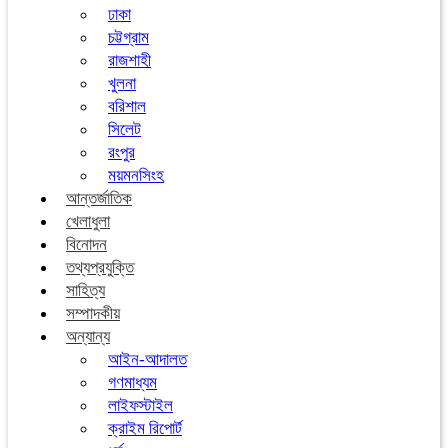
ঢাকা
চট্টগ্রাম
রাজশাহী
খুলনা
বরিশাল
সিলেট
রংপুর
ময়মনসিংহ
আন্তর্জাতিক
খেলাধুলা
বিনোদন
তথ্যপ্রযুক্তি
সাহিত্য
সম্পাদকীয়
অন্যান্য
আইন-আদালত
গণমাধ্যম
লাইফস্টাইল
ক্রাইম রিপোর্ট