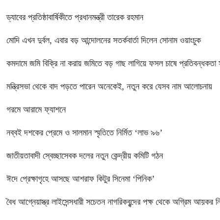
ড্যাবের প্রতিষ্ঠাবার্ষিকীতে প্রধানমন্ত্রী তারেক রহমান
মোদি এখন দুর্বল, এবার বড় আন্দোলনের সতর্কবার্তা দিলেন সোনাম ওয়াংচুক
কমদামে জমি বিক্রি না করায় জমিতে বড় গাছ লাগিয়ে ফসল চাষে প্রতিবন্ধকতা স
মন্ত্রিসভা থেকে বাদ পড়তে পারেন অনেকেই, নতুন করে যেসব নাম আলোচনায়
গরমে আরামে ফ্যাশনে
নব্বই দশকের প্রেমে ও সালমান স্মৃতিতে নির্মিত ‘লাভ ৯৬’
জাতীয়তাবাদী স্বেচ্ছাসেবক দলের নতুন কেন্দ্রীয় কমিটি গঠন
ঈদে প্রেক্ষাগৃহে আসছে আশরাফ কিটুর সিনেমা ‘পিনিক’
বৈধ আগ্নেয়াস্ত্র লাইসেন্সধারী সচেতন নাগরিকবৃন্দের পক্ষ থেকে অগ্রিম আয়কর নির