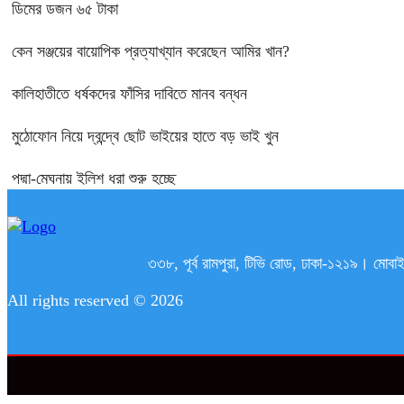
ডিমের ডজন ৬৫ টাকা
কেন সঞ্জয়ের বায়োপিক প্রত্যাখ্যান করেছেন আমির খান?
কালিহাতীতে ধর্ষকদের ফাঁসির দাবিতে মানব বন্ধন
মুঠোফোন নিয়ে দ্বন্দ্বে ছোট ভাইয়ের হাতে বড় ভাই খুন
পদ্মা-মেঘনায় ইলিশ ধরা শুরু হচ্ছে
৩৩৮, পূর্ব রামপুরা, টিভি রোড, ঢাকা-১২১
All rights reserved © 2026