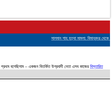
সালমান শাহ হত্যা মামলা: বিমানবন্দর থেকে অভি
 প্রথম বলেছিলাম – একজন বিতর্কিত উগ্রবাদী নেতা এসব কাজের
বিস্তারিত