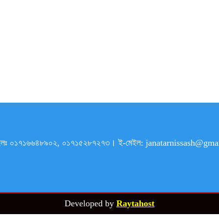
৯। মোবাইলঃ ০১৭১৬৬৪৮৯০২, ০১৭১৫২৮৭২৭৩। ই-মেইল: janatarnissash@
Developed by
Raytahost