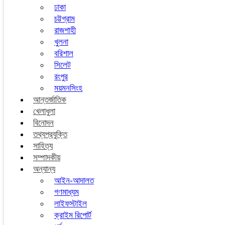
ঢাকা
চট্টগ্রাম
রাজশাহী
খুলনা
বরিশাল
সিলেট
রংপুর
ময়মনসিংহ
আন্তর্জাতিক
খেলাধুলা
বিনোদন
তথ্যপ্রযুক্তি
সাহিত্য
সম্পাদকীয়
অন্যান্য
আইন-আদালত
গণমাধ্যম
লাইফস্টাইল
ক্রাইম রিপোর্ট