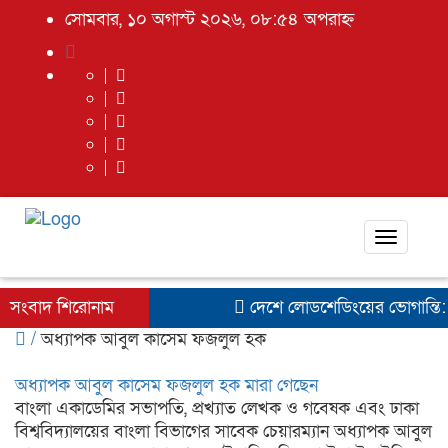
সোমবার, ১০ অগাস্ট ২০২৬, ০৮:৫৪ অপরাহ্ন
Toggle
navigat
সংবাদ শিরোনাম
দেশে লোডশেডিংয়ের ভোগান্তি: র
/
অধ্যাপক আবুল কাসেম ফজলুল হক
অধ্যাপক আবুল কাসেম ফজলুল হক মারা গেছেন
বাংলা একাডেমির সভাপতি, প্রখ্যাত লেখক ও গবেষক এবং ঢাকা
বিশ্ববিদ্যালয়ের বাংলা বিভাগের সাবেক চেয়ারম্যান অধ্যাপক আবুল