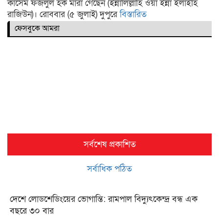
কাসেম ফজলুল হক মারা গেছেন (ইন্নালিল্লাহি ওয়া ইন্না ইলাইহি
রাজিউন)। রোববার (৫ জুলাই) দুপুরে
বিস্তারিত
ফেসবুকে আমরা
সর্বশেষ প্রকাশিত
সর্বাধিক পঠিত
দেশে লোডশেডিংয়ের ভোগান্তি: রামপাল বিদ্যুৎকেন্দ্র বন্ধ এক
বছরে ৩০ বার