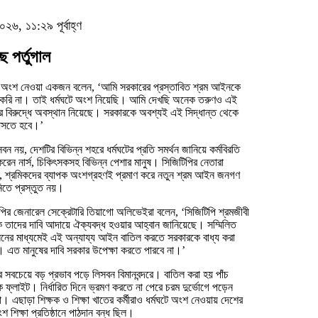
০২৬, ১১:২৯ পূর্বাহ্ণ
 পর্তুগাল
টে অংশ নেওয়া একজন বলেন, ‘আমি সরকারের প্রস্তাবিত শ্রম আইনকে
ন করি না। তাই ধর্মঘটে অংশ নিয়েছি। আমি দেখছি অনেক তরুণও এই
 বিরুদ্ধে অবস্থান নিয়েছে। সরকারকে অবশ্যই এই সিদ্ধান্ত থেকে
সতে হবে।’
িসবন নয়, দেশটির বিভিন্ন শহরে ধর্মঘটের প্রতি সমর্থন জানিয়ে কর্মবিরতি
রেন নার্স, চিকিৎসকসহ বিভিন্ন পেশার মানুষ। সিজিটিপির নেতারা
, শ্রমিকদের ব্যাপক অংশগ্রহণই প্রমাণ করে নতুন শ্রম আইন জনগণ
িতে প্রস্তুত নয়।
পির জেনারেল সেক্রেটারি তিয়াগো অলিভেইরা বলেন, ‘সিজিটিপি শ্রমজীবী
ে তাদের দাবি আদায়ে ঐক্যবদ্ধ হওয়ার আহ্বান জানিয়েছে। সম্মিলিত
নের মাধ্যমেই এই অন্যায্য আইন বাতিল করতে সরকারকে বাধ্য করা
 এত মানুষের দাবি সরকার উপেক্ষা করতে পারবে না।’
ের সবচেয়ে বড় প্রভাব পড়ে লিসবন বিমানবন্দরে। বাতিল করা হয় পাঁচ
 ফ্লাইট। নির্ধারিত দিনে ভ্রমণ করতে না পেরে চরম দুর্ভোগে পড়েন
রা। এছাড়া শিক্ষক ও শিক্ষা খাতের কর্মীরাও ধর্মঘটে অংশ নেওয়ায় দেশের
শ শিক্ষা প্রতিষ্ঠানে পাঠদান বন্ধ ছিল।