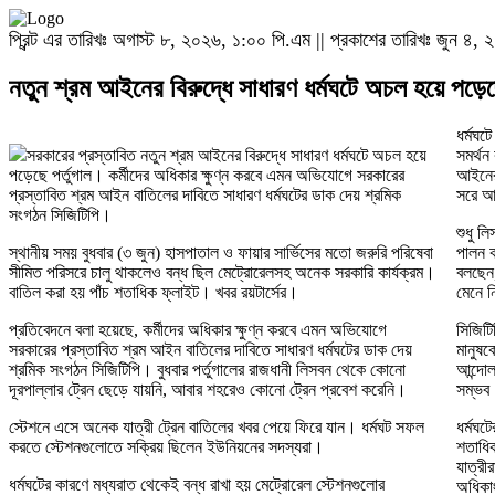
প্রিন্ট এর তারিখঃ অগাস্ট ৮, ২০২৬, ১:০০ পি.এম || প্রকাশের তারিখঃ জুন ৪, ২
নতুন শ্রম আইনের বিরুদ্ধে সাধারণ ধর্মঘটে অচল হয়ে পড়েছে
ধর্মঘ
সরকারের প্রস্তাবিত নতুন শ্রম আইনের বিরুদ্ধে সাধারণ ধর্মঘটে অচল হয়ে
সমর্থ
পড়েছে পর্তুগাল। কর্মীদের অধিকার ক্ষুণ্ন করবে এমন অভিযোগে সরকারের
আইনের
প্রস্তাবিত শ্রম আইন বাতিলের দাবিতে সাধারণ ধর্মঘটের ডাক দেয় শ্রমিক
সরে আ
সংগঠন সিজিটিপি।
শুধু ল
স্থানীয় সময় বুধবার (৩ জুন) হাসপাতাল ও ফায়ার সার্ভিসের মতো জরুরি পরিষেবা
পালন ক
সীমিত পরিসরে চালু থাকলেও বন্ধ ছিল মেট্রোরেলসহ অনেক সরকারি কার্যক্রম।
বলছেন
বাতিল করা হয় পাঁচ শতাধিক ফ্লাইট। খবর রয়টার্সের।
মেনে ন
প্রতিবেদনে বলা হয়েছে, কর্মীদের অধিকার ক্ষুণ্ন করবে এমন অভিযোগে
সিজিটি
সরকারের প্রস্তাবিত শ্রম আইন বাতিলের দাবিতে সাধারণ ধর্মঘটের ডাক দেয়
মানুষক
শ্রমিক সংগঠন সিজিটিপি। বুধবার পর্তুগালের রাজধানী লিসবন থেকে কোনো
আন্দোল
দূরপাল্লার ট্রেন ছেড়ে যায়নি, আবার শহরেও কোনো ট্রেন প্রবেশ করেনি।
সম্ভব।
স্টেশনে এসে অনেক যাত্রী ট্রেন বাতিলের খবর পেয়ে ফিরে যান। ধর্মঘট সফল
ধর্মঘট
করতে স্টেশনগুলোতে সক্রিয় ছিলেন ইউনিয়নের সদস্যরা।
শতাধিক
যাত্রী
ধর্মঘটের কারণে মধ্যরাত থেকেই বন্ধ রাখা হয় মেট্রোরেল স্টেশনগুলোর
অধিকাং