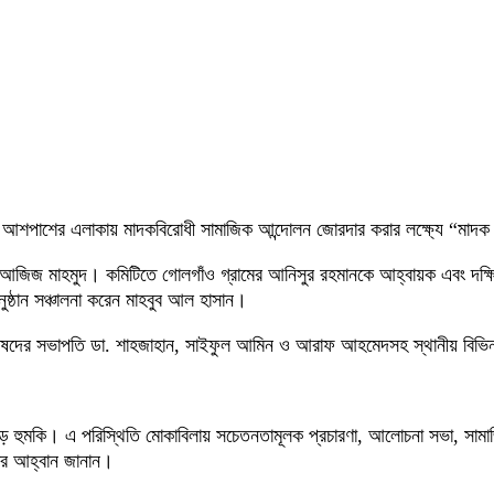
 ও আশপাশের এলাকায় মাদকবিরোধী সামাজিক আন্দোলন জোরদার করার লক্ষ্যে “মাদক
 আজিজ মাহমুদ। কমিটিতে গোলগাঁও গ্রামের আনিসুর রহমানকে আহ্বায়ক এবং দক্ষ
নুষ্ঠান সঞ্চালনা করেন মাহবুব আল হাসান।
িষদের সভাপতি ডা. শাহজাহান, সাইফুল আমিন ও আরাফ আহমেদসহ স্থানীয় বিভিন্ন
বড় হুমকি। এ পরিস্থিতি মোকাবিলায় সচেতনতামূলক প্রচারণা, আলোচনা সভা, সামাজি
য়ার আহ্বান জানান।