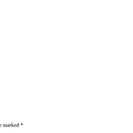
re marked
*