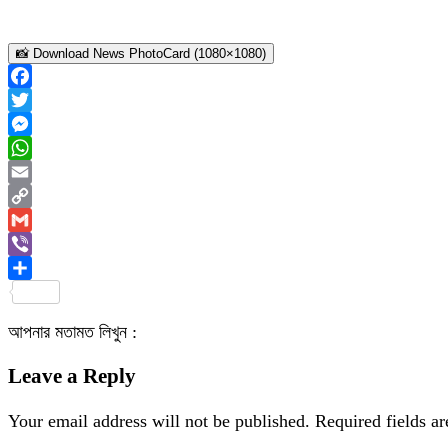
📸 Download News PhotoCard (1080×1080)
Facebook
Twitter
Messenger
WhatsApp
Email
Copy
Link
Gmail
Viber
Share
আপনার মতামত লিখুন :
Leave a Reply
Your email address will not be published.
Required fields a