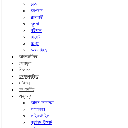
ঢাকা
চট্টগ্রাম
রাজশাহী
খুলনা
বরিশাল
সিলেট
রংপুর
ময়মনসিংহ
আন্তর্জাতিক
খেলাধুলা
বিনোদন
তথ্যপ্রযুক্তি
সাহিত্য
সম্পাদকীয়
অন্যান্য
আইন-আদালত
গণমাধ্যম
লাইফস্টাইল
ক্রাইম রিপোর্ট