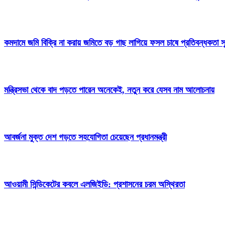
কমদামে জমি বিক্রি না করায় জমিতে বড় গাছ লাগিয়ে ফসল চাষে প্রতিবন্ধকতা সৃ
মন্ত্রিসভা থেকে বাদ পড়তে পারেন অনেকেই, নতুন করে যেসব নাম আলোচনায়
আবর্জনা মুক্ত দেশ গড়তে সহযোগিতা চেয়েছেন প্রধানমন্ত্রী
‎আওয়ামী সিন্ডিকেটের কবলে এলজিইডি: প্রশাসনের চরম অস্থিরতা