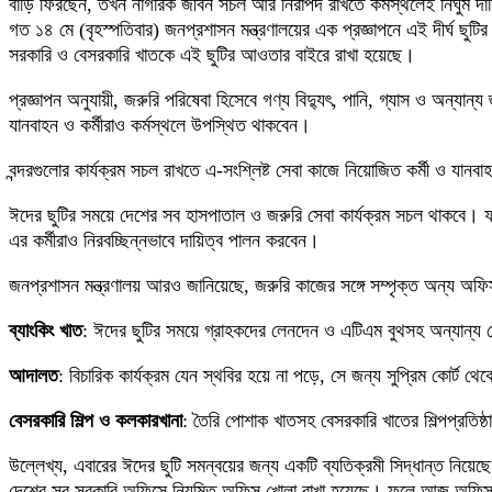
বাড়ি ফিরছেন, তখন নাগরিক জীবন সচল আর নিরাপদ রাখতে কর্মস্থলেই নির্ঘুম দ
গত ১৪ মে (বৃহস্পতিবার) জনপ্রশাসন মন্ত্রণালয়ের এক প্রজ্ঞাপনে এই দীর্ঘ ছুটি
সরকারি ও বেসরকারি খাতকে এই ছুটির আওতার বাইরে রাখা হয়েছে।
প্রজ্ঞাপন অনুযায়ী, জরুরি পরিষেবা হিসেবে গণ্য বিদ্যুৎ, পানি, গ্যাস ও অন্যান্
যানবাহন ও কর্মীরাও কর্মস্থলে উপস্থিত থাকবেন।
বন্দরগুলোর কার্যক্রম সচল রাখতে এ-সংশ্লিষ্ট সেবা কাজে নিয়োজিত কর্মী ও যা
ঈদের ছুটির সময়ে দেশের সব হাসপাতাল ও জরুরি সেবা কার্যক্রম সচল থাকবে। ফলে
এর কর্মীরাও নিরবচ্ছিন্নভাবে দায়িত্ব পালন করবেন।
জনপ্রশাসন মন্ত্রণালয় আরও জানিয়েছে, জরুরি কাজের সঙ্গে সম্পৃক্ত অন্য অফি
ব্যাংকিং খাত
: ঈদের ছুটির সময়ে গ্রাহকদের লেনদেন ও এটিএম বুথসহ অন্যান্য সে
আদালত
: বিচারিক কার্যক্রম যেন স্থবির হয়ে না পড়ে, সে জন্য সুপ্রিম কোর্ট থে
বেসরকারি শিল্প ও কলকারখানা
: তৈরি পোশাক খাতসহ বেসরকারি খাতের শিল্পপ্রতিষ্
উল্লেখ্য, এবারের ঈদের ছুটি সমন্বয়ের জন্য একটি ব্যতিক্রমী সিদ্ধান্ত ন
দেশের সব সরকারি অফিসে নিয়মিত অফিস খোলা রাখা হয়েছে। ফলে আজ অফিস ছুট