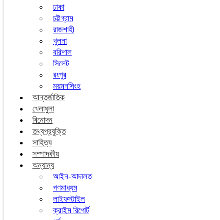
ঢাকা
চট্টগ্রাম
রাজশাহী
খুলনা
বরিশাল
সিলেট
রংপুর
ময়মনসিংহ
আন্তর্জাতিক
খেলাধুলা
বিনোদন
তথ্যপ্রযুক্তি
সাহিত্য
সম্পাদকীয়
অন্যান্য
আইন-আদালত
গণমাধ্যম
লাইফস্টাইল
ক্রাইম রিপোর্ট