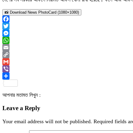
📸 Download News PhotoCard (1080×1080)
Facebook
Twitter
Messenger
WhatsApp
Email
Copy
Link
Gmail
Viber
Share
আপনার মতামত লিখুন :
Leave a Reply
Your email address will not be published.
Required fields a