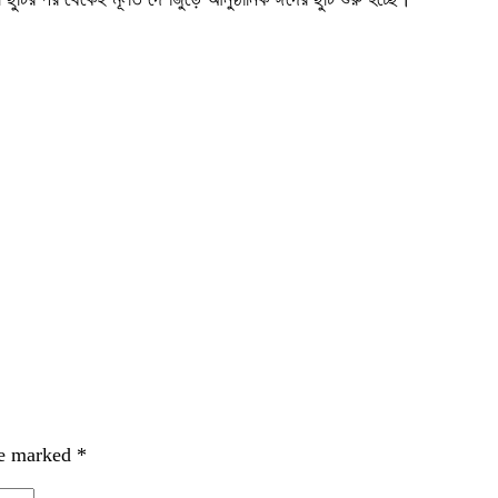
re marked
*