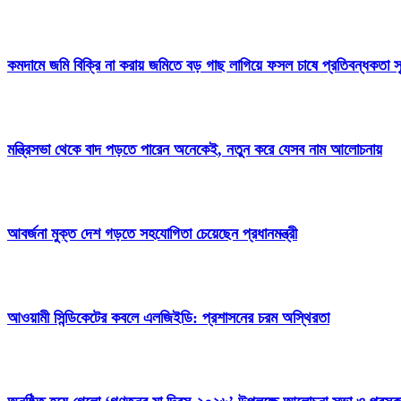
কমদামে জমি বিক্রি না করায় জমিতে বড় গাছ লাগিয়ে ফসল চাষে প্রতিবন্ধকতা সৃ
মন্ত্রিসভা থেকে বাদ পড়তে পারেন অনেকেই, নতুন করে যেসব নাম আলোচনায়
আবর্জনা মুক্ত দেশ গড়তে সহযোগিতা চেয়েছেন প্রধানমন্ত্রী
‎আওয়ামী সিন্ডিকেটের কবলে এলজিইডি: প্রশাসনের চরম অস্থিরতা