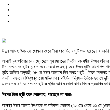
ঈদুল আজহা উপলক্ষে সোমবার থেকে টানা সাত দিনের ছুটি শুরু হয়েছে। ‌সরকারি
আগামী বৃহস্পতিবার (২৮ মে) দেশে মুসলমানদের দ্বিতীয় বড় ধর্মীয় উৎসব পবিত্
টানা সাতদিনের ছুটির সুযোগ করে দেওয়া হয়েছে। তবে ঈদের ছুটির আগে গত শন
ছুটির তালিকা অনুযায়ী, ২৮ মে ঈদুল আজহার দিন সাধারণ ছুটি। ঈদুল আজহার আগ
একদিন বাড়ানোর সিদ্ধান্ত নেয় মন্ত্রিসভা। ওইদিন মন্ত্রিসভা বৈঠকে ২৫ মে
এরপর গত ২৪ মে সাতদিন ছুটি ও দুদিন অফিস খোলা রাখার বিষয়ে প্রজ্ঞাপন জারি
ঈদের টানা ছুটি শুরু সোমবার, পাচ্ছেন না যারা:
আসন্ন ঈদুল আজহা উপলক্ষে আগামীকাল সোমবার (২৫ মে) থেকে ৩১ মে (রোববার) 