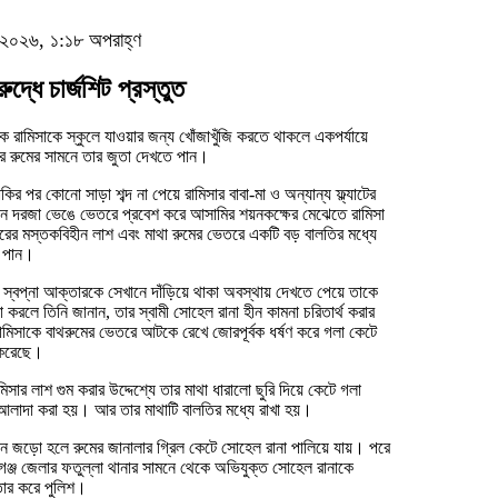
, ২০২৬, ১:১৮ অপরাহ্ণ
দ্ধে চার্জশিট প্রস্তুত
কে রামিসাকে স্কুলে যাওয়ার জন্য খোঁজাখুঁজি করতে থাকলে একপর্যায়ে
র রুমের সামনে তার জুতা দেখতে পান।
কির পর কোনো সাড়া শব্দ না পেয়ে রামিসার বাবা-মা ও অন্যান্য ফ্ল্যাটের
 দরজা ভেঙে ভেতরে প্রবেশ করে আসামির শয়নকক্ষের মেঝেতে রামিসা
ের মস্তকবিহীন লাশ এবং মাথা রুমের ভেতরে একটি বড় বালতির মধ্যে
 পান।
স্বপ্না আক্তারকে সেখানে দাঁড়িয়ে থাকা অবস্থায় দেখতে পেয়ে তাকে
সা করলে তিনি জানান, তার স্বামী সোহেল রানা হীন কামনা চরিতার্থ করার
ামিসাকে বাথরুমের ভেতরে আটকে রেখে জোরপূর্বক ধর্ষণ করে গলা কেটে
 করেছে।
মিসার লাশ গুম করার উদ্দেশ্যে তার মাথা ধারালো ছুরি দিয়ে কেটে গলা
লাদা করা হয়। আর তার মাথাটি বালতির মধ্যে রাখা হয়।
 জড়ো হলে রুমের জানালার গ্রিল কেটে সোহেল রানা পালিয়ে যায়। পরে
গঞ্জ জেলার ফতুল্লা থানার সামনে থেকে অভিযুক্ত সোহেল রানাকে
তার করে পুলিশ।