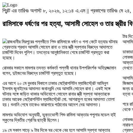
প্রিন্ট এর তারিখঃ অগাস্ট ৮, ২০২৬, ১২:১৪ এ.এম || প্রকাশের তারিখঃ মে ২৪
রামিসাকে ধর্ষণের পর হত্যা, আসামী সোহেল ও তার স্ত্রীর বিরু
টার দি
রাজধানীর মিরপুরের পল্লবীতে শিশু রামিসাকে ধর্ষণ ও গলা কেটে হত্যার ঘটনায়
আসামি
গ্রেফতার প্রধান আসামি সোহেল রানা ও তার স্ত্রী স্বপ্নার বিরুদ্ধে আদালতে
ডাকাডা
চার্জশিট দিবেন পুলিশ। তদন্তের আনুষ্ঠানিকতা শেষে চার্জশিট প্রস্তুত করা
লোকজন
হয়েছে।
আক্তার
রোববার সকালে মামলার তদন্ত কর্মকর্তা পল্লবী থানার উপপরিদর্শক অহিদুজ্জামান
দেখতে
বলেন, দুইজনের বিরুদ্ধে চার্জশিট প্রস্তুত হয়েছে।
আসামি 
এর আগে ২০ মে বুধবার বিকালে ঢাকার মেট্রোপলিটন ম্যাজিস্ট্রেট আমিনুল
জিজ্ঞা
ইসলাম জুনাইদের আদালত জবানবন্দি দেয় আসামি সোহেল রানা। একই সঙ্গে
জন্য র
ঘটনায় সঙ্গে জড়িত থাকার অভিযোগে সোহেল রানার স্ত্রী স্বপ্না আক্তারকে
হত্যা
ঢাকার আরেক মেট্রোপলিটন ম্যাজিস্ট্রেট মো. আশরাফুল হকের আদালত তোলা
পরে রা
হয়। শুনানি শেষে তাকেও কারাগারে পাঠানোর আদেশ দেয় আদালত।
থেকে আ
মামলার অভিযোগ অনুযায়ী, ভুক্তভোগী শিশু রামিসা আক্তার পপুলার মডেল হাই
লোকজন
স্কুলের দ্বিতীয় শ্রেণির ছাত্রী ছিলেন।
নারায়ণ
১৯ মে সকাল সাড়ে ৯ টার দিকে ঘর থেকে বের হলে আসামি স্বপ্না আক্তার
গ্রেফ