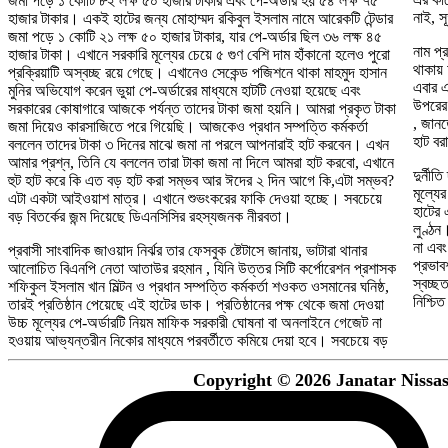
জমা পড়ে ১ কোটি ৮২ লক্ষ ৫০ হাজার টাকার এবং পে-অর্ডার হয় ৫৪ লক্ষ ৭৫
নাই, স
হাজার টাকার। একই হাটের জন্য মোহাম্মদ রকিবুল ইসলাম নামে আরেকটি টেন্ডার
জমা পড়ে ১ কোটি ২১ লক্ষ ৫০ হাজার টাকার, যার পে-অর্ডার ছিল ৩৬ লক্ষ ৪৫
নাম প্
হাজার টাকা। এখানে সরকারি মূল্যের চেয়ে ৫ গুণ বেশি দাম হাঁকানো হলেও পুরো
থাকায় 
প্রক্রিয়াটি অস্বচ্ছ রয়ে গেছে। এখানেও সেকেন্ড পজিশনে থাকা মাহমুদ হাসান
এবার এ
মুনির অভিযোগ করেন ভুয়া পে-অর্ডারের মাধ্যমে হাটটি নেওয়া হয়েছে এবং
উপরের 
সরকারের কোষাগারে আজকে পর্যন্ত তাদের টাকা জমা হয়নি। আমরা প্রকৃত টাকা
, জানত
জমা দিয়েও কারসাজিতে পরে গিয়েছি। আজকেও প্রধান সম্পত্তি কর্মকর্তা
হাট বর
বললেন তাদের টাকা ৩ দিনের মাঝে জমা না পরলে আপনারাই হাট করবেন। এখন
আমার প্রশ্ন, তিনি যে বললেন তারা টাকা জমা না দিলে আমরা হাট করবো, এখানে
দুর্নী
হুট হাট করে কি এত বড় হাট করা সম্ভব আর ঈদের ২ দিন আগে কি,এটা সম্ভব?
মূল্যে
এটা একটা আইওয়াশ মাত্র। এখানে শুভংকরের ফাকি দেওয়া হচ্ছে। সবচেয়ে
হাটের 
বড় বিতর্কের জন্ম দিয়েছে ডিএনসিসির রহস্যজনক নীরবতা।
লুণ্ঠন
না এবং
প্রবাসী সাংবাদিক জাওয়াদ নির্ঝর তার ফেসবুক ষ্টেটাসে জানায়, ভাটারা থানার
প্রভাব
আলোচিত বিএনপি নেতা আতাউর রহমান , যিনি উত্তর সিটি কর্পোরেশন প্রশাসক
স্বচ্ছ
শফিকুল ইসলাম খান মিল্টন ও প্রধান সম্পত্তি কর্মকর্তা শওকত ওসমানের ঘনিষ্ঠ,
নিশ্চি
তারই প্রতিষ্ঠান পেয়েছে এই হাটের ডাক। প্রতিষ্ঠানের পক্ষ থেকে জমা দেওয়া
উচ্চ মূল্যের পে-অর্ডারটি নিয়ম মাফিক সরকারী ঘোষনা বা অনলাইনে গেজেট না
হওয়ায় আভ্যন্তরীন নিকোর মাধ্যমে পরবর্তীতে কমিয়ে দেয়া হবে। সবচেয়ে বড়
Copyright © 2026 Janatar Nissash