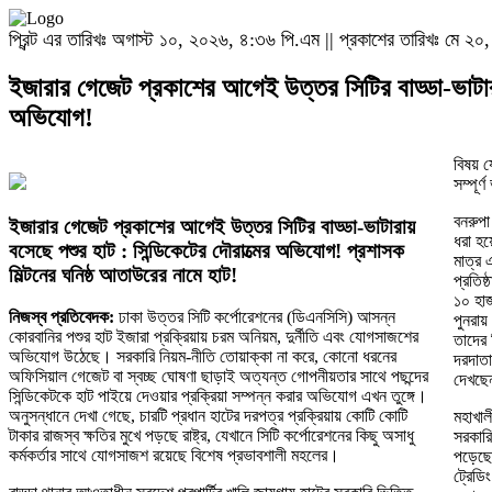
প্রিন্ট এর তারিখঃ অগাস্ট ১০, ২০২৬, ৪:৩৬ পি.এম || প্রকাশের তারিখঃ মে ২০, 
ইজারার গেজেট প্রকাশের আগেই উত্তর সিটির বাড্ডা-ভাটারায়
অভিযোগ!
বিষয় য
সম্পূর্
বনরুপা
ইজারার গেজেট প্রকাশের আগেই উত্তর সিটির বাড্ডা-ভাটারায়
ধরা হয়
বসেছে পশুর হাট : সিন্ডিকেটের দৌরাত্মের অভিযোগ! প্রশাসক
মাত্র 
মিল্টনের ঘনিষ্ঠ আতাউরের নামে হাট!
প্রতিষ
১০ হাজ
নিজস্ব প্রতিবেদক:
ঢাকা উত্তর সিটি কর্পোরেশনের (ডিএনসিসি) আসন্ন
পুনরায়
কোরবানির পশুর হাট ইজারা প্রক্রিয়ায় চরম অনিয়ম, দুর্নীতি এবং যোগসাজশের
তাদের 
অভিযোগ উঠেছে। সরকারি নিয়ম-নীতি তোয়াক্কা না করে, কোনো ধরনের
দরদাতা
অফিসিয়াল গেজেট বা স্বচ্ছ ঘোষণা ছাড়াই অত্যন্ত গোপনীয়তার সাথে পছন্দের
দেখছেন
সিন্ডিকেটকে হাট পাইয়ে দেওয়ার প্রক্রিয়া সম্পন্ন করার অভিযোগ এখন তুঙ্গে।
অনুসন্ধানে দেখা গেছে, চারটি প্রধান হাটের দরপত্র প্রক্রিয়ায় কোটি কোটি
মহাখাল
টাকার রাজস্ব ক্ষতির মুখে পড়ছে রাষ্ট্র, যেখানে সিটি কর্পোরেশনের কিছু অসাধু
সরকারি
কর্মকর্তার সাথে যোগসাজশ রয়েছে বিশেষ প্রভাবশালী মহলের।
পড়েছে,
ট্রেডি