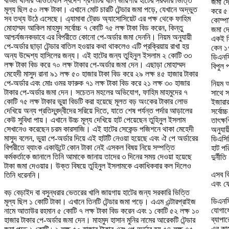
বাড্ডা থানার আওতাধীন স্বদেশ প্রপার্টির খালি জায়গায় হাটের সরকারি ভিত্তি
জমা দ
মূল্য ছিল ৫০ লক্ষ টাকা। এখানে মোট চারটি টেন্ডার জমা পড়ে, যেখানে অদ্ভুত
করে ৫ 
সব তথ্য উঠে এসেছে। এ্যামাবা ট্রেড অ্যাসোসিয়েট এর পক্ষ থেকে ফাহিম
কোম্পা
মোহাম্মদ আকিল মাহমুদ সর্বোচ্চ ৭ কোটি ৭৫ লক্ষ টাকা বিড করেন, কিন্তু
জমা দে
আশ্চর্যজনকভাবে এর বিপরীতে কোনো পে-অর্ডার জমা দেননি। নিয়ম অনুযায়ী
একই সি
পে-অর্ডার ছাড়া টেন্ডার বাতিল হওয়ার কথা থাকলেও এটি প্রক্রিয়ায় রাখা হয়
কেন ১৭
অন্য উদ্দেশ্য হাসিলের জন্য। এই হাটের জন্য তুহিনুল ইসলাম ২ কোটি ৩৩
ডিএনসি
লক্ষ টাকা বিড করে ৭০ লক্ষ টাকার পে-অর্ডার জমা দেন। এছাড়া মোহাম্মদ
বিপুল 
মেহেদী মাসুদ রানা ৯১ লক্ষ ৫০ হাজার টাকা বিড করে ২৯ লক্ষ ৪৫ হাজার টাকার
পে-অর্ডার এবং মোঃ ওমর ফারুক ৭১ লক্ষ টাকা বিড করে ২১ লক্ষ ৩০ হাজার
নিয়ম অ
টাকার পে-অর্ডার জমা দেন। সচেতন মহলের অভিযোগ, ফাহিম মাহমুদের ৭
সাথে স
কোটি ৭৫ লক্ষ টাকার ভুয়া বিডটি করা হয়েছে মূলত বড় অংকের টাকার লোভ
ইজারার
দেখিয়ে অন্য প্রতিদ্বন্দ্বীদের সরিয়ে দিতে, যাতে শেষ পর্যন্ত পর্দার আড়ালের
সর্বোচ
কেউ সুবিধা পায়। এখানে উচ্চ মূল্য দেখিয়ে হাট পেয়েছেন তুহিনুল ইসলাম
তাৎক্ষ
সেখানেও করেছেন চরম কারসাজি। এই হাটের সেকেন্ড পজিশনে থাকা মেহেদী
অনুযায়
মাসুদ বলেন, ভুয়া পে-অর্ডার দিয়ে এই হাটটি নেওয়া হয়েছে এবং ঐ পে অর্ডারের
ডিএসিস
বিপরীতে ব্যাংক একাউন্টে কোন টাকা নেই এসকল বিষয় নিয়ে সম্পত্তি
হাট পর
কর্মকর্তাকে জানালে তিনি আমাকে জানায় তাদের ৩ দিনের সময় দেওয়া হয়েছে
দুর্নীত
টাকা জমা দেওয়ার। উক্ত বিষয়ে তুহিনুল ইসলামকে একাধিকবার কল দিলেও
এসব বি
তিনি ধরেননি।
এবং ফ
বড় বেড়াইদ বা বসুন্ধরার ভেতরের খালি জায়গায় হাটের জন্য সরকারি ভিত্তি
ডিএনসি
মূল্য ছিল ১ কোটি টাকা। এখানে তিনটি টেন্ডার জমা পড়ে। এএম এন্টারপ্রাইজ
যোগাযো
নামে আতাউর রহমান ৫ কোটি ৭ লক্ষ টাকা বিড করেন এবং ১ কোটি ৫২ লক্ষ ১০
ব্যাপা
হাজার টাকার পে-অর্ডার জমা দেন। মাহমুদ হাসান মুনির নামের আরেকটি টেন্ডার
এর কা