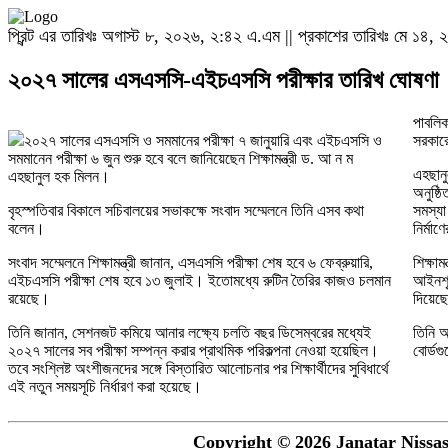
প্রিন্ট এর তারিখঃ অগাস্ট ৮, ২০২৬, ২:৪২ এ.এম || প্রকাশের তারিখঃ মে ১৪,
২০২৭ সালের এসএসসি-এইচএসসি পরীক্ষার তারিখ ঘোষণা
পাবলিক
২০২৭ সালের এসএসসি ও সমমানের পরীক্ষা ৭ জানুয়ারি এবং এইচএসসি ও
সরকারে
সমমানেন পরীক্ষা ৬ জুন শুরু হবে বলে জানিয়েছেন শিক্ষামন্ত্রী ড. আ ন ম
এহছানু
এহছানুল হক মিলন।
অনুষ্ঠ
বৃহস্পতিবার বিকালে সচিবালয়ের সভাকক্ষে সংবাদ সম্মেলনে তিনি এসব কথা
সমস্যা
বলেন।
নির্মা
সংবাদ সম্মেলনে শিক্ষামন্ত্রী জানান, এসএসসি পরীক্ষা শেষ হবে ৬ ফেব্রুয়ারি,
শিক্ষাম
এইচএসসি পরীক্ষা শেষ হবে ১৩ জুলাই। ইতোমধ্যে রুটিন তৈরির কাজও চলমান
আইনশৃঙ
রয়েছে।
দিয়েছ
তিনি জানান, সেশনজট কমিয়ে আনার লক্ষ্যে চলতি বছর ডিসেম্বরের মধ্যেই
তিনি আ
২০২৭ সালের সব পরীক্ষা সম্পন্ন করার প্রাথমিক পরিকল্পনা নেওয়া হয়েছিল।
বোর্ডগ
তবে সংশ্লিষ্ট অংশীজনদের সঙ্গে বিস্তারিত আলোচনার পর শিক্ষার্থীদের সুবিধার্থে
এই নতুন সময়সূচি নির্ধারণ করা হয়েছে।
Copyright © 2026 Janatar Nissash