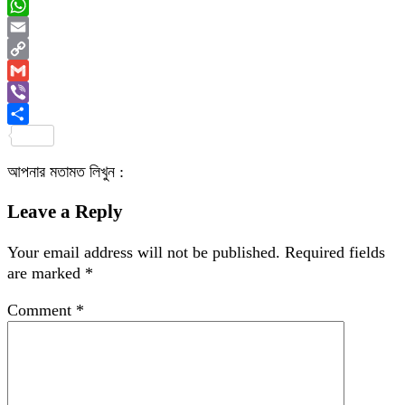
Messenger
WhatsApp
Email
Copy
Link
Gmail
Viber
Share
আপনার মতামত লিখুন :
Leave a Reply
Your email address will not be published.
Required fields
are marked
*
Comment
*