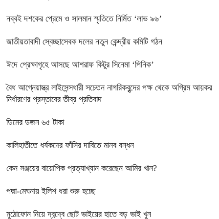
নব্বই দশকের প্রেমে ও সালমান স্মৃতিতে নির্মিত ‘লাভ ৯৬’
জাতীয়তাবাদী স্বেচ্ছাসেবক দলের নতুন কেন্দ্রীয় কমিটি গঠন
ঈদে প্রেক্ষাগৃহে আসছে আশরাফ কিটুর সিনেমা ‘পিনিক’
বৈধ আগ্নেয়াস্ত্র লাইসেন্সধারী সচেতন নাগরিকবৃন্দের পক্ষ থেকে অগ্রিম আয়কর
নির্ধারণের প্রস্তাবের তীব্র প্রতিবাদ
ডিমের ডজন ৬৫ টাকা
কালিহাতীতে ধর্ষকদের ফাঁসির দাবিতে মানব বন্ধন
কেন সঞ্জয়ের বায়োপিক প্রত্যাখ্যান করেছেন আমির খান?
পদ্মা-মেঘনায় ইলিশ ধরা শুরু হচ্ছে
মুঠোফোন নিয়ে দ্বন্দ্বে ছোট ভাইয়ের হাতে বড় ভাই খুন