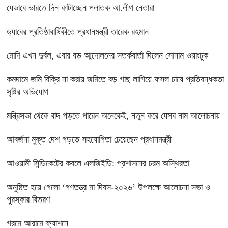
যেভাবে ভারতে দিন কাটাচ্ছেন পলাতক আ.লীগ নেতারা
ড্যাবের প্রতিষ্ঠাবার্ষিকীতে প্রধানমন্ত্রী তারেক রহমান
মোদি এখন দুর্বল, এবার বড় আন্দোলনের সতর্কবার্তা দিলেন সোনাম ওয়াংচুক
কমদামে জমি বিক্রি না করায় জমিতে বড় গাছ লাগিয়ে ফসল চাষে প্রতিবন্ধকতা
সৃষ্টির অভিযোগ
মন্ত্রিসভা থেকে বাদ পড়তে পারেন অনেকেই, নতুন করে যেসব নাম আলোচনায়
আবর্জনা মুক্ত দেশ গড়তে সহযোগিতা চেয়েছেন প্রধানমন্ত্রী
‎আওয়ামী সিন্ডিকেটের কবলে এলজিইডি: প্রশাসনের চরম অস্থিরতা
অনুষ্ঠিত হয়ে গেলো ‘গণতন্ত্র মা দিবস-২০২৬’ উপলক্ষে আলোচনা সভা ও
পুরস্কার বিতরণ
গরমে আরামে ফ্যাশনে