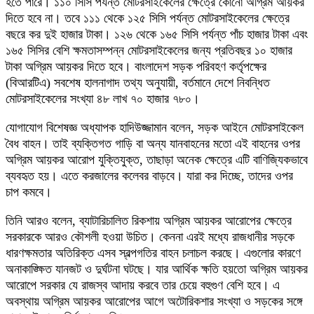
হতে পারে। ১১০ সিসি পর্যন্ত মোটরসাইকেলের ক্ষেত্রে কোনো অগ্রিম আয়কর
দিতে হবে না। তবে ১১১ থেকে ১২৫ সিসি পর্যন্ত মোটরসাইকেলের ক্ষেত্রে
বছরে কর দুই হাজার টাকা। ১২৬ থেকে ১৬৫ সিসি পর্যন্ত পাঁচ হাজার টাকা এবং
১৬৫ সিসির বেশি ক্ষমতাসম্পন্ন মোটরসাইকেলের জন্য প্রতিবছর ১০ হাজার
টাকা অগ্রিম আয়কর দিতে হবে। বাংলাদেশ সড়ক পরিবহণ কর্তৃপক্ষের
(বিআরটিএ) সবশেষ হালনাগাদ তথ্য অনুযায়ী, বর্তমানে দেশে নিবন্ধিত
মোটরসাইকেলের সংখ্যা ৪৮ লাখ ৭০ হাজার ৭৮০।
যোগাযোগ বিশেষজ্ঞ অধ্যাপক হাদিউজ্জামান বলেন, সড়ক আইনে মোটরসাইকেল
বৈধ বাহন। তাই ব্যক্তিগত গাড়ি বা অন্য যানবাহনের মতো এই বাহনের ওপর
অগ্রিম আয়কর আরোপ যুক্তিযুক্ত, তাছাড়া অনেক ক্ষেত্রে এটি বাণিজ্যিকভাবে
ব্যবহৃত হয়। এতে করজালের কলেবর বাড়বে। যারা কর দিচ্ছে, তাদের ওপর
চাপ কমবে।
তিনি আরও বলেন, ব্যাটারিচালিত রিকশায় অগ্রিম আয়কর আরোপের ক্ষেত্রে
সরকারকে আরও কৌশলী হওয়া উচিত। কেননা এরই মধ্যে রাজধানীর সড়কে
ধারণক্ষমতার অতিরিক্ত এসব স্বল্পগতির বাহন চলাচল করছে। এগুলোর কারণে
অনাকাঙ্ক্ষিত যানজট ও দুর্ঘটনা ঘটছে। যার আর্থিক ক্ষতি হয়তো অগ্রিম আয়কর
আরোপে সরকার যে রাজস্ব আদায় করবে তার চেয়ে বহুগুণ বেশি হবে। এ
অবস্থায় অগ্রিম আয়কর আরোপের আগে অটোরিকশার সংখ্যা ও সড়কের সঙ্গে