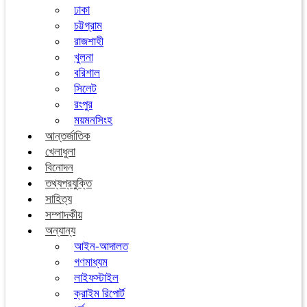
ঢাকা
চট্টগ্রাম
রাজশাহী
খুলনা
বরিশাল
সিলেট
রংপুর
ময়মনসিংহ
আন্তর্জাতিক
খেলাধুলা
বিনোদন
তথ্যপ্রযুক্তি
সাহিত্য
সম্পাদকীয়
অন্যান্য
আইন-আদালত
গণমাধ্যম
লাইফস্টাইল
ক্রাইম রিপোর্ট