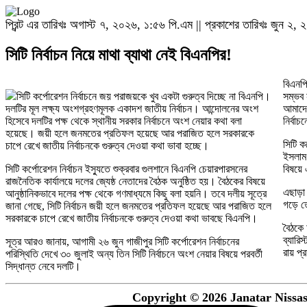
প্রিন্ট এর তারিখঃ অগাস্ট ৭, ২০২৬, ১:৫৬ পি.এম || প্রকাশের তারিখঃ জুন ২, ২০
সিটি নির্বাচন নিয়ে মাথা ব্যাথা নেই বিএনপির!
বিএনপি
সিটি কর্পোরেশন নির্বাচনে জয় পরাজয়কে খুব একটা গুরুত্ব দিচ্ছে না বিএনপি।
সম্ভব 
দলটির মূল লক্ষ্য অংশগ্রহণমূলক একাদশ জাতীয় নির্বাচন। আন্দোলনের অংশ
আমাদের
হিসেবে দলটির পক্ষ থেকে স্থানীয় সরকার নির্বাচনে অংশ নেয়ার কথা বলা
নির্বা
হয়েছে। জয়ী হলে জনমতের প্রতিফল হয়েছে আর পরাজিত হলে সরকারকে
সিটি ক
চাপে রেখে জাতীয় নির্বাচনকে গুরুত্ব দেওয়া কথা ভাবা হচ্ছে।
ইসলাম 
সিটি কর্পোরেশন নির্বাচন ইস্যুতে শুক্রবার গুলশানে বিএনপি চেয়ারপারসনের
বিষয়ে 
রাজনৈতিক কার্যালয়ে দলের জ্যেষ্ঠ নেতাদের বৈঠক অনুষ্ঠিত হয়। বৈঠকের বিষয়ে
এছাড়া 
আনুষ্ঠানিকভাবে দলের পক্ষ থেকে গণমাধ্যমে কিছু বলা হয়নি। তবে দলীয় সূত্রে
গড়ে ত
জানা গেছে, সিটি নির্বাচন জয়ী হলে জনমতের প্রতিফল হয়েছে আর পরাজিত হলে
সরকারকে চাপে রেখে জাতীয় নির্বাচনকে গুরুত্ব দেওয়া কথা ভাবছে বিএনপি।
বৈঠকে 
ব্যারি
সূত্র আরও জানায়, আগামী ২৬ জুন গাজীপুর সিটি কর্পোরেশন নির্বাচনের
রায় প্
পরিস্থিতি দেখে ৩০ জুলাই অন্য তিন সিটি নির্বাচনে অংশ নেয়ার বিষয়ে পরবর্তী
সিদ্ধান্ত নেবে দলটি।
Copyright © 2026 Janatar Nissash