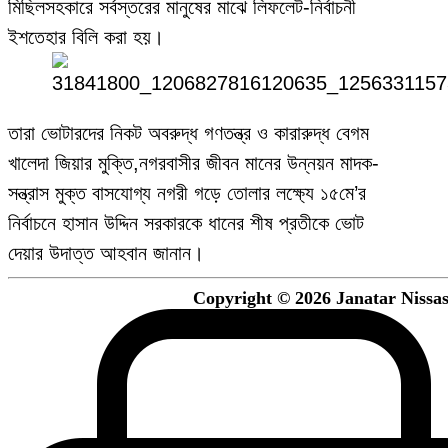
মিছিলসহকারে সর্বস্তরের মানুষের মাঝে লিফলেট-নির্বাচনী
ইশতেহার বিলি করা হয়।
তারা ভোটারদের নিকট অবরুদ্ধ গণতন্ত্র ও কারারুদ্ধ বেগম
খালেদা জিয়ার মুক্তি,নগরবাসীর জীবন মানের উন্নয়ন মাদক-
সন্ত্রাস মুক্ত বাসযোগ্য নগরী গড়ে তোলার লক্ষ্যে ১৫মে’র
নির্বাচনে হাসান উদ্দিন সরকারকে ধানের শীষ প্রতীকে ভোট
দেয়ার উদাত্ত আহবান জানান।
Copyright © 2026 Janatar Nissash