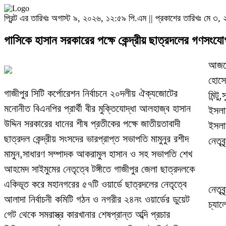
প্রিন্ট এর তারিখঃ অগাস্ট ৯, ২০২৬, ১২:৫৯ পি.এম || প্রকাশের তারিখঃ মে ৩
গাসিকে হাসান সরকারের পক্ষে কেন্দ্রীয় ছাত্রদলের গণসংযো
আজকে
হোসে
গাজীপুর সিটি কর্পোরেশন নির্বাচনে ২০দলীয় ঐক্যজোটের
মিন্ট
মনোনীত বিএনপির প্রার্থী বীর মুক্তিযোদ্ধা আলহাজ্ব হাসান
ইসলা
উদ্দিন সরকারের ধানের শীষ প্রতীকের পক্ষে জাতীয়তাবাদী
ইসলা
ছাত্রদল কেন্দ্রীয় সংসদের ভারপ্রাপ্ত সভাপতি মামুনুর রশীদ
নেতৃব
মামুন,সাধারণ সম্পাদক আকরামুল হাসান ও সহ সভাপতি শেখ
আহমেদ সাইমুমের নেতৃত্বে টঙ্গীতে গাজীপুর জেলা ছাত্রদলকে
একিভূত করে মহানগরের ৫৭টি ওয়ার্ডে ছাত্রদলের নেতৃত্বে
নেতৃব
আলাদা নির্বাচনী কমিটি গঠন ও নগরীর ২৪নং ওয়ার্ডের ডুয়েট
চ্যা
গেট থেকে সমরাস্ত্র কারখানার শেষপ্রান্ত অব্দি প্রচার