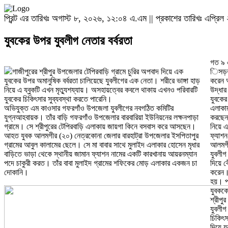
প্রিন্ট এর তারিখঃ অগাস্ট ৮, ২০২৬, ১২:০৪ এ.এম || প্রকাশের তারিখঃ এপ্রিল 
যুবকের উপর যুবলীগ নেতার বর্বরতা
গত ৯ এ
গাজীপুরের শ্রীপুর উপজেলার টেপিরবাড়ি গ্রামে চুরির অপবাদ দিয়ে এক
িসড়ক থ
যুবকের উপর অমানুষিক বর্বরতা চালিয়েছে যুবলীগের এক নেতা। শরীরে ভাঙ্গা হাড়
করেন অ
নিয়ে এ য্বুকটি এখন মৃত্যুশয্যায়। অসহায়ত্বের কবলে থাকায় এখনও পরিবারটি
উদ্ধার
যুবকের চিকিৎসার সুব্যবস্থা করতে পারেনি।
যুবকের
অভিযুক্ত এম কাওসার গফরগাঁও উপজেলা যুবলীগের নবগঠিত কমিটির
এলাকায়
যুগ্নআহবায়ক। তাঁর বাড়ি গফরগাঁও উপজেলার বারবারিয়া ইউনিয়নের লক্ষনপাড়া
করছেন।
গ্রামে। সে শ্রীপুরের টেপিরবাড়ি এলাকায় জায়গা কিনে বসবাস করে আসছেন।
নিয়ে 
আহত যুবক আলমগীর (২০) নেত্রকোনা জেলার বারহাট্রা উপজেলার ইসপিতাপুর
ফ্যাশ
গ্রামের আবুল কালামের ছেলে। সে মা বাবার সাথে মুলাইদ এলাকার হোসেন মৃধার
আলমগী
বাড়িতে ভাড়া থেকে স্থানীয় জামান ফ্যাশন নামের একটি কারখানায় আয়রনম্যান
যুবলীগ
পদে চাকুরী করত। তাঁর বাবা মুলাইদ গ্রামের শফিকের মোড় এলাকার একজন চা
দিয়ে ব
দোকানি।
করেন। 
হয়। পর
যুবককে
শ্রীপু
যুবলীগ
চিকিৎ
দিয়ে য