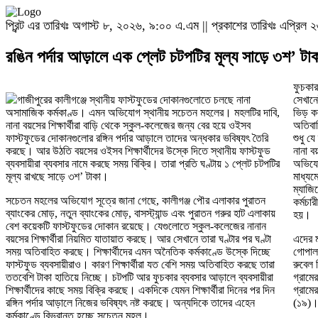
প্রিন্ট এর তারিখঃ অগাস্ট ৮, ২০২৬, ৯:০০ এ.এম || প্রকাশের তারিখঃ এপ্রি
রঙিন পর্দার আড়ালে এক প্লেট চটপটির মূল্য সাড়ে ৩শ’ টা
ফুচকা
গাজীপুরের কালীগঞ্জে স্থানীয় ফাস্টফুডের দোকানগুলোতে চলছে নানা
সেখানে
অসামাজিক কর্মকাণ্ড। এমন অভিযোগ স্থানীয় সচেতন মহলের। মহলটির দাবি,
ভিড় কর
নানা বয়সের শিক্ষার্থীরা বাড়ি থেকে স্কুল-কলেজের জন্য বের হয়ে ওইসব
অতিবাহ
ফাস্টফুডের দোকানগুলোর রঙ্গিন পর্দার আড়ালে তাদের অন্ধকার ভবিষ্যৎ তৈরি
শুধু য
করছে। আর উঠতি বয়সের ওইসব শিক্ষার্থীদের উস্কে দিতে স্থানীয় ফাস্টফুড
নানা ব
ব্যবসায়ীরা ব্যবসার নামে করছে সময় বিক্রি। তারা প্রতি ঘণ্টায় ১ প্লেট চটপটির
অভিযোগ
মূল্য রাখছে সাড়ে ৩শ’ টাকা।
মাধ্যম
ম্যাজি
সচেতন মহলের অভিযোগ সূত্রে জানা গেছে, কালীগঞ্জ পৌর এলাকার পুরাতন
কর্মচা
ব্যাংকের মোড়, নতুন ব্যাংকের মোড়, বাসস্ট্যান্ড এবং পুরাতন গরুর হাট এলাকায়
হয়।
বেশ কয়েকটি ফাস্টফুডের দোকান রয়েছে। যেগুলোতে স্কুল-কলেজের নানান
বয়সের শিক্ষার্থীরা নিয়মিত যাতায়াত করছে। আর সেখানে তারা ঘণ্টার পর ঘণ্টা
এদের ম
সময় অতিবাহিত করছে। শিক্ষার্থীদের এমন অনৈতিক কর্মকাণ্ডে উস্কে দিচ্ছে
গোপাল 
ফাস্টফুড ব্যবসায়ীরাও। কারণ শিক্ষার্থীরা যত বেশি সময় অতিবাহিত করছে তারা
রুবেল 
ততবেশি টাকা হাতিয়ে নিচ্ছে। চটপটি আর ফুচকার ব্যবসার আড়ালে ব্যবসায়ীরা
গ্রামের
শিক্ষার্থীদের কাছে সময় বিক্রি করছে। একদিকে যেমন শিক্ষার্থীরা দিনের পর দিন
গ্রামে
রঙ্গিন পর্দার আড়ালে নিজের ভবিষ্যৎ নষ্ট করছে। অন্যদিকে তাদের এহেন
(১৯)
কর্মকাণ্ডে বিভ্রান্ত হচ্ছে সচেতন মহল।