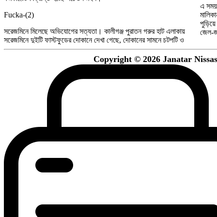
এ সময় 
Fucka-(2)
মালিকা
পুড়িয়ে
সরেজমিনে মিলেছে অভিযোগের সত্যতা। কালীগঞ্জ পুরাতন গরুর হাট এলাকায়
জেল-জ
সরেজমিনে দুইটি ফাস্টফুডের দোকানে দেখা গেছে, দোকানের সামনে চটপটি ও
Copyright © 2026 Janatar Nissash