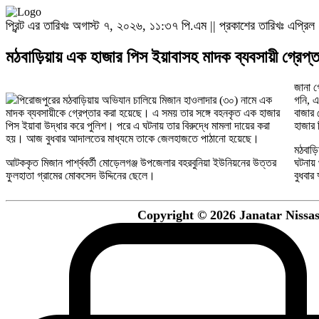
প্রিন্ট এর তারিখঃ অগাস্ট ৭, ২০২৬, ১১:৩৭ পি.এম || প্রকাশের তারিখঃ এপ্রিল 
মঠবাড়িয়ায় এক হাজার পিস ইয়াবাসহ মাদক ব্যবসায়ী গ্রেপ্ত
জানা গ
পিরোজপুরের মঠবাড়িয়ায় অভিযান চালিয়ে মিজান হাওলাদার (৩০) নামে এক
গনি, এ
মাদক ব্যবসায়ীকে গ্রেপ্তার করা হয়েছে। এ সময় তার সঙ্গে বহনকৃত এক হাজার
বাজার থেকে তাকে আ
পিস ইয়াবা উদ্ধার করে পুলিশ। পরে এ ঘটনায় তার বিরুদ্ধে মামলা দায়ের করা
হাজার 
হয়। আজ বুধবার আদালতের মাধ্যমে তাকে জেলহাজতে পাঠানো হয়েছে।
মঠবাড়ি
আটককৃত মিজান পার্শ্ববর্তী মোড়েলগঞ্জ উপজেলার বহরবুনিয়া ইউনিয়নের উত্তর
ঘটনায় 
ফুলহাতা গ্রামের মোকসেদ উদ্দিনের ছেলে।
বুধবার
Copyright © 2026 Janatar Nissash